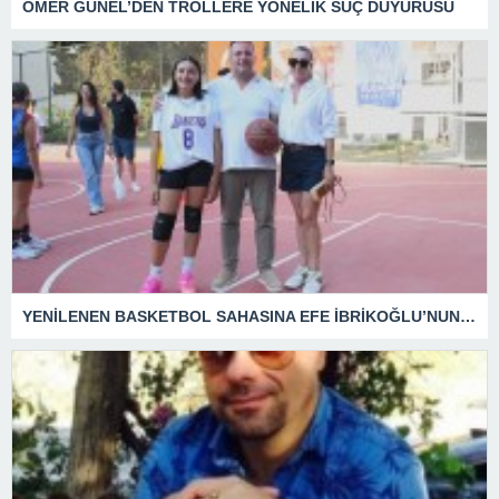
ÖMER GÜNEL’DEN TROLLERE YÖNELİK SUÇ DUYURUSU
YENİLENEN BASKETBOL SAHASINA EFE İBRİKOĞLU’NUN ADI VERİLDİ