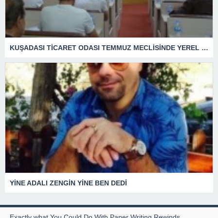
KUŞADASI TİCARET ODASI TEMMUZ MECLİSİNDE YEREL İŞLETMELERE ANLAMLI DESTEK
YİNE ADALI ZENGİN YİNE BEN DEDİ
Exactly what You Could Do With Paper Writing Rewinds