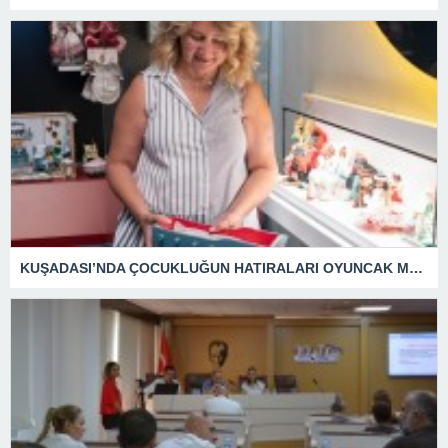
KUŞADASI’NDA ÇOCUKLUĞUN HATIRALARI OYUNCAK MÜZESİNDE HAYAT BULACAK