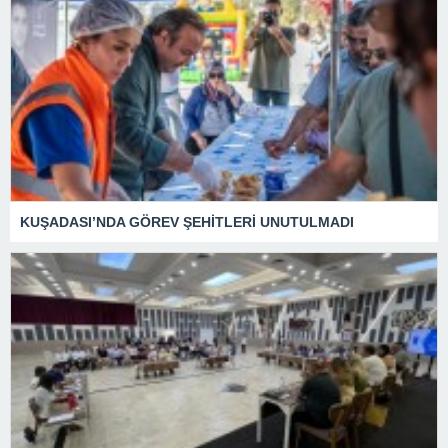
KUŞADASI’NDA GÖREV ŞEHİTLERİ UNUTULMADI