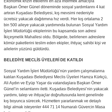
Ekonomik krizin etkilerini en aza indirmek amacıyla
Başkan Ömer Günel döneminde sosyal yardımlarını 4 kat
artıran Kuşadası Belediyesi, kış mevsimi nedeniyle
ücretsiz yakacak dağıtımına hız verdi. Her kış ortalama 2
bin 500 aileye yakacak yardımında bulunan Sosyal Yardım
İşleri Müdürlüğü ekiplerinin bu kapsamda son adresi
İkiçeşmelik Mahallesi oldu. Bölgede, belirlenen adreslere
kömür paketlerini teslim eden ekipler, ihtiyaç sahibi kişi ve
ailelerin yüzünü güldürdü.
BELEDİYE MECLİS ÜYELERİ DE KATILDI
Sosyal Yardım İşleri Müdürlüğü’nün yardım çalışmalarına
katılan Kuşadası Belediyesi Meclis Üyeleri Hamza Kürkçü,
Ali Aydın ve Eyüp Yaşar da vatandaşlara Başkan Ömer
Günel’in selamlarını iletti. Kuşadası Belediyesi’nin yakacak
yardımı, talep ve ihtiyaçlar doğrultusunda kent genelinde
kış boyunca sürecek. Hizmetten yararlanmak ve detaylı
bilgi almak isteyenler 444 71 14 Numaralı Güvercin Masa