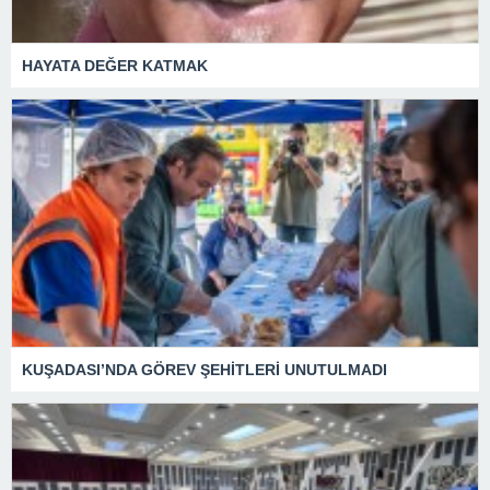
HAYATA DEĞER KATMAK
KUŞADASI’NDA GÖREV ŞEHİTLERİ UNUTULMADI