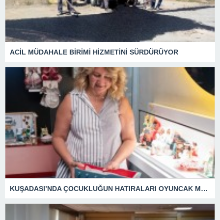
ACİL MÜDAHALE BİRİMİ HİZMETİNİ SÜRDÜRÜYOR
KUŞADASI’NDA ÇOCUKLUĞUN HATIRALARI OYUNCAK MÜZESİNDE HAYAT BULACAK