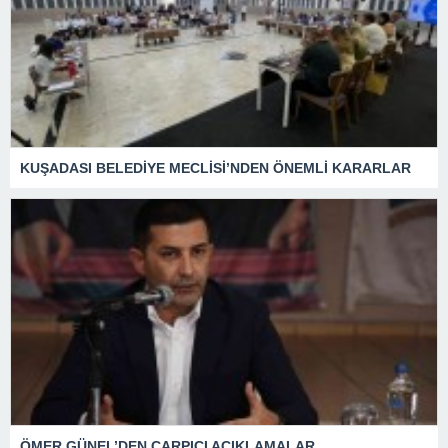
KUŞADASI BELEDİYE MECLİSİ’NDEN ÖNEMLİ KARARLAR
ÖMER GÜNEL’DEN ÇARPICI AÇIKLAMALAR