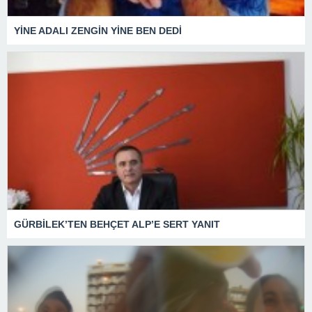
YİNE ADALI ZENGİN YİNE BEN DEDİ
GÜRBİLEK’TEN BEHÇET ALP’E SERT YANIT