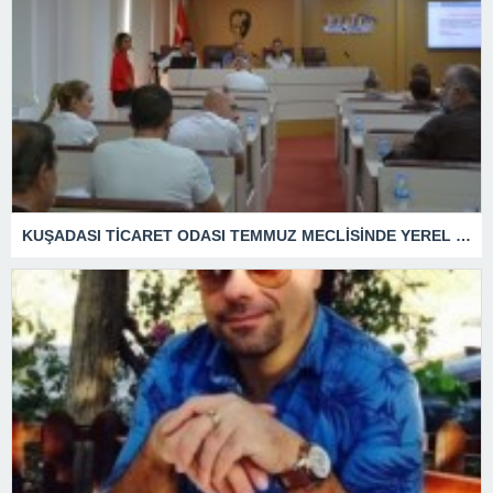
KUŞADASI TİCARET ODASI TEMMUZ MECLİSİNDE YEREL İŞLETMELERE ANLAMLI DESTEK