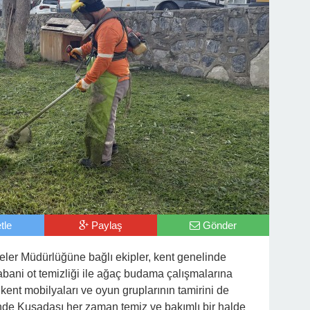
tle
Paylaş
Gönder
ler Müdürlüğüne bağlı ekipler, kent genelinde
yabani ot temizliği ile ağaç budama çalışmalarına
kent mobilyaları ve oyun gruplarının tamirini de
inde Kuşadası her zaman temiz ve bakımlı bir halde