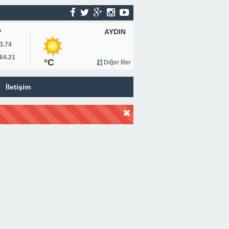
AYDIN
P
3.74
64.21
°C
Diğer İller
İletişim