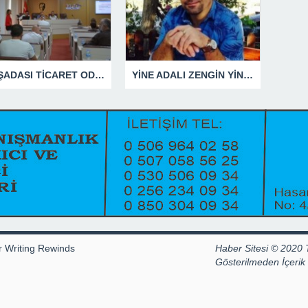
KUŞADASI TİCARET ODASI TEMMUZ MECLİSİNDE YEREL İŞLETMELERE ANLAMLI DESTEK
YİNE ADALI ZENGİN YİNE BEN DEDİ
r Writing Rewinds
Haber Sitesi © 2020 
Gösterilmeden İçeri