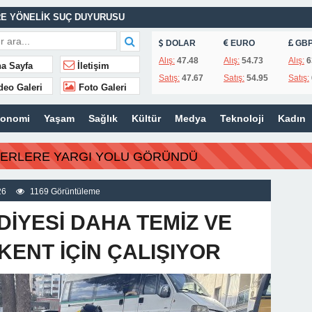
E YÖNELİK SUÇ DUYURUSU
ASINA EFE İBRİKOĞLU’NUN ADI VERİLDİ
DOLAR
EURO
GB
Alış:
47.48
Alış:
54.73
Alış:
6
a Sayfa
İletişim
Satış:
47.67
Satış:
54.95
Satış:
deo Galeri
Foto Galeri
MHURİYET TARİHİNİN EN BÜYÜK ZULMÜNÜN DERİN ANALİZİ !
konomi
Yaşam
Sağlık
Kültür
Medya
Teknoloji
Kadın
İTLERİ UNUTULMADI
BERLERE YARGI YOLU GÖRÜNDÜ
K
İSİ’NDEN ÖNEMLİ KARARLAR
26
1169 Görüntüleme
İYESİ DAHA TEMİZ VE
KENT İÇİN ÇALIŞIYOR