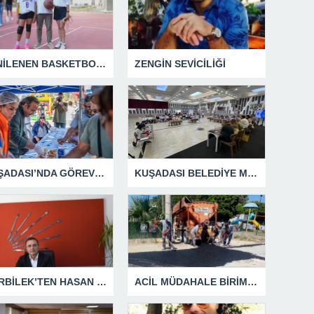
YENİLENEN BASKETBOL SAHASINA EFE İBRİKOĞLU’NUN ADI VERİLDİ
ZENGİN SEVİCİLİĞİ
KUŞADASI’NDA GÖREV ŞEHİTLERİ UNUTULMADI
KUŞADASI BELEDİYE MECLİSİ’NDEN ÖNEMLİ KARARLAR
GÜRBİLEK’TEN HASAN SARGIN’A YANIT GECİKMEDİ
ACİL MÜDAHALE BİRİMİ HİZMETİNİ SÜRDÜRÜYOR