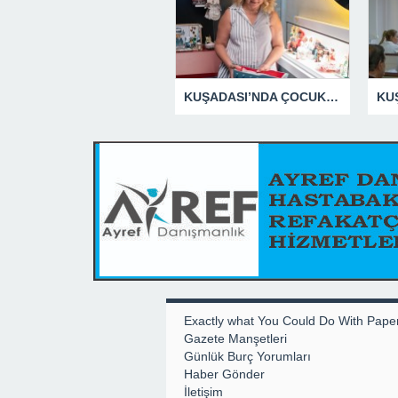
KUŞADASI’NDA ÇOCUKLUĞUN HATIRALARI OYUNCAK MÜZESİNDE HAYAT BULACAK
Exactly what You Could Do With Pape
Gazete Manşetleri
Günlük Burç Yorumları
Haber Gönder
İletişim