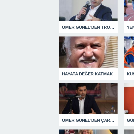
ÖMER GÜNEL’DEN TROLLERE YÖNELİK SUÇ DUYURUSU
HAYATA DEĞER KATMAK
ÖMER GÜNEL’DEN ÇARPICI AÇIKLAMALAR