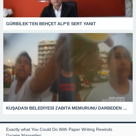
GÜRBİLEK’TEN BEHÇET ALP’E SERT YANIT
KUŞADASI BELEDİYESİ ZABITA MEMURUNU DARBEDEN DİLENCİ 2 KADIN TUTUKLANDI
Exactly what You Could Do With Paper Writing Rewinds
Gazete Manşetleri