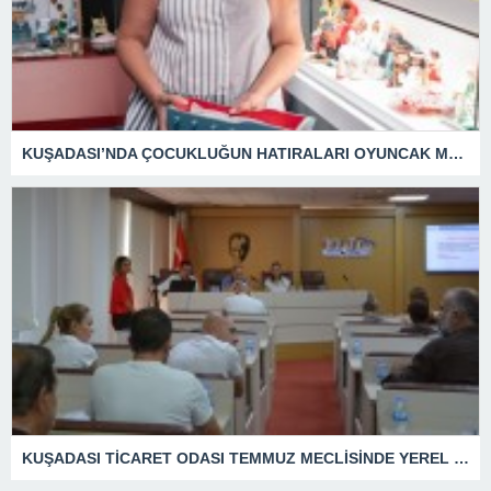
KUŞADASI’NDA ÇOCUKLUĞUN HATIRALARI OYUNCAK MÜZESİNDE HAYAT BULACAK
KUŞADASI TİCARET ODASI TEMMUZ MECLİSİNDE YEREL İŞLETMELERE ANLAMLI DESTEK