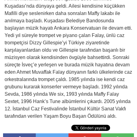
Kuşadası’nda dünyaya geldi. Ailesi kendisine küçükken
Mafilli diye seslenirken daha sonraları Maffy lakabı ile
anılmaya başladı. Kuşadası Belediye Bandosunda
başlayan müzik hayatı Ankara Konservatuarı ile devam etti.
Yedi yıl süreyle trompet ve piyano çalan Falay, ünlü caz
trompetçisi Dizzy Gillespie’yi Türkiye ziyaretinde
karşılayanlardan oldu ve Gillespie tarafından başarılı bir
müzisyen olarak kendisinden övgüyle bahsettirdi. Sonraki
süreçte İsveç’e yerleşen ve burada müzik hayatına devam
eden Ahmet Muvaffak Falay dünyanın farklı ülkelerinde caz
orkestralarında trompet çaldı. 1985 yılında ise kendi caz
grubunu kurarak konserler vermeye başladı. 1992 yılında
Sevda, 1986 yılında We six, 1993 yılında Maffy Falay
Sextet, 1996 Hank’s Tune albümlerini çıkardı. 2005 yılında
12. İstanbul Caz Festivalinde İstanbul Kültür Sanat Vakfı
tarafından verilen Yaşam Boyu Başarı Ödülünü aldı.