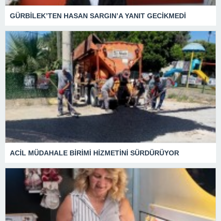
GÜRBİLEK’TEN HASAN SARGIN’A YANIT GECİKMEDİ
ACİL MÜDAHALE BİRİMİ HİZMETİNİ SÜRDÜRÜYOR