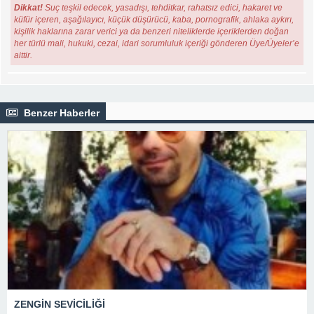
Dikkat!
Suç teşkil edecek, yasadışı, tehditkar, rahatsız edici, hakaret ve
küfür içeren, aşağılayıcı, küçük düşürücü, kaba, pornografik, ahlaka aykırı,
kişilik haklarına zarar verici ya da benzeri niteliklerde içeriklerden doğan
her türlü mali, hukuki, cezai, idari sorumluluk içeriği gönderen Üye/Üyeler’e
aittir.
Benzer Haberler
ZENGİN SEVİCİLİĞİ