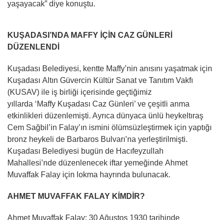
yaşayacak” diye konuştu.
KUŞADASI’NDA MAFFY İÇİN CAZ GÜNLERİ
DÜZENLENDİ
Kuşadası Belediyesi, kentte Maffy’nin anısını yaşatmak için
Kuşadası Altın Güvercin Kültür Sanat ve Tanıtım Vakfı
(KUSAV) ile iş birliği içerisinde geçtiğimiz
yıllarda ‘Maffy Kuşadası Caz Günleri’ ve çeşitli anma
etkinlikleri düzenlemişti. Ayrıca dünyaca ünlü heykeltıraş
Cem Sağbil’in Falay’ın ismini ölümsüzleştirmek için yaptığı
bronz heykeli de Barbaros Bulvarı’na yerleştirilmişti.
Kuşadası Belediyesi bugün de Hacıfeyzullah
Mahallesi’nde düzenlenecek iftar yemeğinde Ahmet
Muvaffak Falay için lokma hayrında bulunacak.
AHMET MUVAFFAK FALAY KİMDİR?
Ahmet Muvaffak Falay; 30 Ağustos 1930 tarihinde