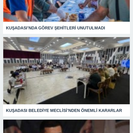
KUŞADASI’NDA GÖREV ŞEHİTLERİ UNUTULMADI
KUŞADASI BELEDİYE MECLİSİ’NDEN ÖNEMLİ KARARLAR