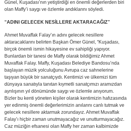
Günel, Kuşadası’nın yetiştirdiği en önemli değerlerden biri
olan Maffy’i saygı ve özlemle andıklarını söyledi.
“ADINI GELECEK NESİLLERE AKTARACAĞIZ”
Ahmet Muvaffak Falay’ın adını gelecek nesillere
aktaracaklarını belirten Başkan Ömer Günel, “Kuşadası,
birçok önemli ismin hikayesine ev sahipliği yapıyor.
Bunlardan bir tanesi de Maffy olarak bildiğimiz Ahmet
Muvaffak Falay. Maffy, Kuşadası Belediye Bandosu’nda
başlayan müzik yolculuğunu Avrupa caz sahnelerine
taşıyan büyük bir sanatçıydı. Kentimizi ve ülkemizi tüm
dünyaya sanatıyla tanıtan kıymetli sanatçımızı aramızdan
ayrılışının yıl dönümünde saygı ve özlemle anıyorum.
Bizler bu kenti yöneten kişiler olarak kentimizin hafızasında
yer edinmiş önemli değerlerimizin anılarını canlı tutmak ve
gelecek nesillere aktarmak zorundayız. Ahmet Muvaffak
Falay’ı hiçbir zaman unutmayacağız ve unutturmayacağız.
Caz müziğin efsanesi olan Maffy her zaman kalbimizde