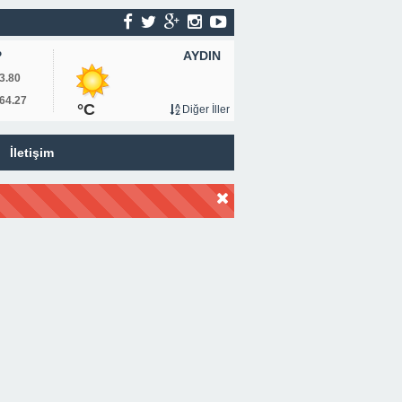
AYDIN
P
3.80
64.27
°C
Diğer İller
İletişim