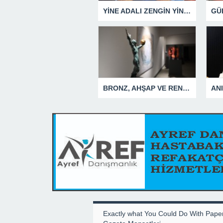
YİNE ADALI ZENGİN YİNE BEN DEDİ
BRONZ, AHŞAP VE RENGİN ESTETİK UYUMU BU SERGİDE
Exactly what You Could Do With Pape