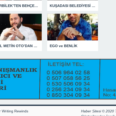
GÜRBİLEK’TEN BEHÇET ALP’E SERT YANIT
KUŞADASI BELEDİYESİ ZABITA MEMURUNU DARBEDEN DİLENCİ 2 KADIN TUTUKLANDI
ANIL METİN OTO’DAN NET YANIT
EGO ve BENLİK
r Writing Rewinds
Haber Sitesi © 2020 