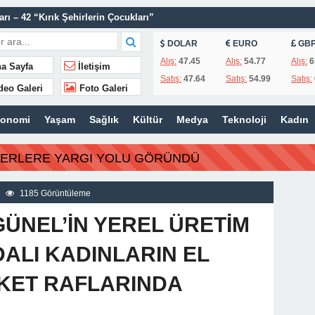
ı – 42 “Kırık Şehirlerin Çocukları”
AÇINILMAZ SONU !
DOLAR
EURO
GB
 AÇIKLAMALAR
Alış:
47.45
Alış:
54.77
Alış:
6
a Sayfa
İletişim
Satış:
47.64
Satış:
54.99
Satış:
ILIR
deo Galeri
Foto Galeri
IN’A YANIT GECİKMEDİ
konomi
Yaşam
Sağlık
Kültür
Medya
Teknoloji
Kadın
ZMETİNİ SÜRDÜRÜYOR
N HATIRALARI OYUNCAK MÜZESİNDE HAYAT BULACAK
BERLERE YARGI YOLU GÖRÜNDÜ
 TEMMUZ MECLİSİNDE YEREL İŞLETMELERE ANLAMLI DESTEK
1185 Görüntüleme
İSİ’NDEN ÖNEMLİ KARARLAR
ÜNEL’İN YEREL ÜRETİM
ALI KADINLARIN EL
KET RAFLARINDA