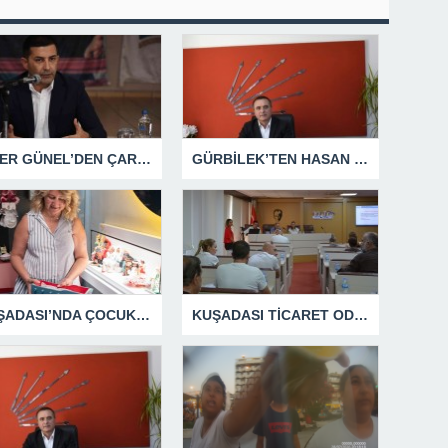
ÖMER GÜNEL’DEN ÇARPICI AÇIKLAMALAR
GÜRBİLEK’TEN HASAN SARGIN’A YANIT GECİKMEDİ
KUŞADASI’NDA ÇOCUKLUĞUN HATIRALARI OYUNCAK MÜZESİNDE HAYAT BULACAK
KUŞADASI TİCARET ODASI TEMMUZ MECLİSİNDE YEREL İŞLETMELERE ANLAMLI DESTEK