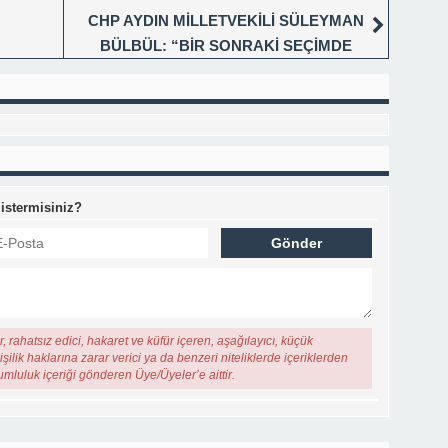
CHP AYDIN MİLLETVEKİLİ SÜLEYMAN
BÜLBÜL: “BİR SONRAKİ SEÇİMDE
HESABINI SORACAĞIZ”
 istermisiniz?
, rahatsız edici, hakaret ve küfür içeren, aşağılayıcı, küçük
şilik haklarına zarar verici ya da benzeri niteliklerde içeriklerden
rumluluk içeriği gönderen Üye/Üyeler’e aittir.