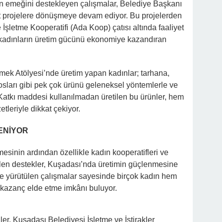
ın emeğini destekleyen çalışmalar, Belediye Başkanı
projelere dönüşmeye devam ediyor. Bu projelerden
 İşletme Kooperatifi (Ada Koop) çatısı altında faaliyet
 kadınların üretim gücünü ekonomiye kazandıran
k Atölyesi’nde üretim yapan kadınlar; tarhana,
sosları gibi pek çok ürünü geleneksel yöntemlerle ve
Katkı maddesi kullanılmadan üretilen bu ürünler, hem
etleriyle dikkat çekiyor.
ENİYOR
inin ardından özellikle kadın kooperatifleri ve
ilen destekler, Kuşadası’nda üretimin güçlenmesine
e yürütülen çalışmalar sayesinde birçok kadın hem
 kazanç elde etme imkânı buluyor.
er, Kuşadası Belediyesi İşletme ve İştirakler