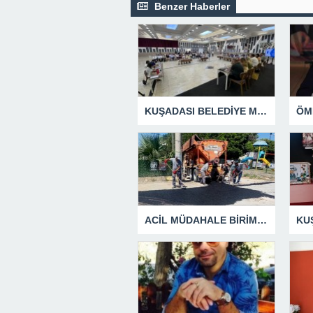
Benzer Haberler
KUŞADASI BELEDİYE MECLİSİ’NDEN ÖNEMLİ KARARLAR
ACİL MÜDAHALE BİRİMİ HİZMETİNİ SÜRDÜRÜYOR