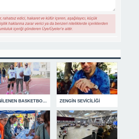
, rahatsız edici, hakaret ve küfür içeren, aşağılayıcı, küçük
şilik haklarına zarar verici ya da benzeri niteliklerde içeriklerden
rumluluk içeriği gönderen Üye/Üyeler’e aittir.
YENİLENEN BASKETBOL SAHASINA EFE İBRİKOĞLU’NUN ADI VERİLDİ
ZENGİN SEVİCİLİĞİ