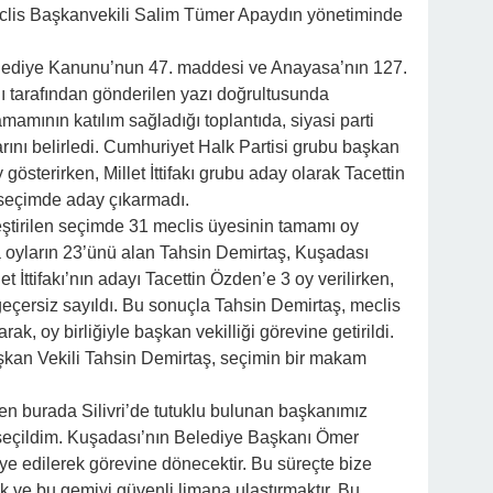
eclis Başkanvekili Salim Tümer Apaydın yönetiminde
elediye Kanunu’nun 47. maddesi ve Anayasa’nın 127.
ğı tarafından gönderilen yazı doğrultusunda
tamamının katılım sağladığı toplantıda, siyasi parti
larını belirledi. Cumhuriyet Halk Partisi grubu başkan
 gösterirken, Millet İttifakı grubu aday olarak Tacettin
e seçimde aday çıkarmadı.
ştirilen seçimde 31 meclis üyesinin tamamı oy
 oyların 23’ünü alan Tahsin Demirtaş, Kuşadası
t İttifakı’nın adayı Tacettin Özden’e 3 oy verilirken,
e geçersiz sayıldı. Bu sonuçla Tahsin Demirtaş, meclis
arak, oy birliğiyle başkan vekilliği görevine getirildi.
an Vekili Tahsin Demirtaş, seçimin bir makam
Ben burada Silivri’de tutuklu bulunan başkanımız
 seçildim. Kuşadası’nın Belediye Başkanı Ömer
ye edilerek görevine dönecektir. Bu süreçte bize
 ve bu gemiyi güvenli limana ulaştırmaktır. Bu