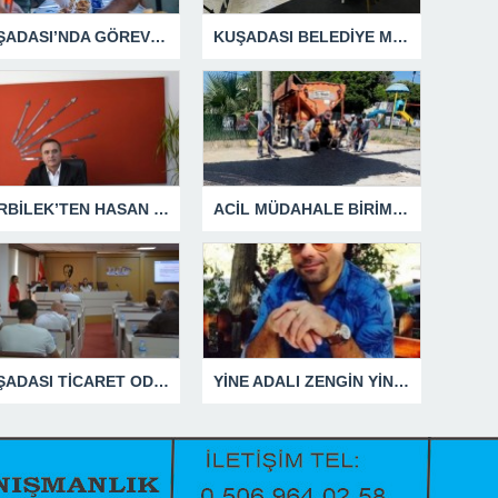
KUŞADASI’NDA GÖREV ŞEHİTLERİ UNUTULMADI
KUŞADASI BELEDİYE MECLİSİ’NDEN ÖNEMLİ KARARLAR
GÜRBİLEK’TEN HASAN SARGIN’A YANIT GECİKMEDİ
ACİL MÜDAHALE BİRİMİ HİZMETİNİ SÜRDÜRÜYOR
KUŞADASI TİCARET ODASI TEMMUZ MECLİSİNDE YEREL İŞLETMELERE ANLAMLI DESTEK
YİNE ADALI ZENGİN YİNE BEN DEDİ