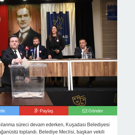
tle
Paylaş
Gönder
gılanma süreci devam ederken, Kuşadası Belediyesi
anüstü toplandı. Belediye Meclisi, başkan vekili