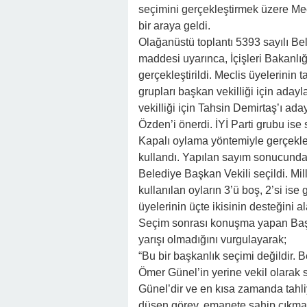
seçimini gerçekleştirmek üzere M
bir araya geldi.
Olağanüstü toplantı 5393 sayılı B
maddesi uyarınca, İçişleri Bakanlı
gerçekleştirildi. Meclis üyelerinin 
grupları başkan vekilliği için aday
vekilliği için Tahsin Demirtaş’ı aday
Özden’i önerdi. İYİ Parti grubu is
Kapalı oylama yöntemiyle gerçekle
kullandı. Yapılan sayım sonucunda
Belediye Başkan Vekili seçildi. Mille
kullanılan oyların 3’ü boş, 2’si is
üyelerinin üçte ikisinin desteğini al
Seçim sonrası konuşma yapan Başk
yarışı olmadığını vurgulayarak;
“Bu bir başkanlık seçimi değildir. 
Ömer Günel’in yerine vekil olarak
Günel’dir ve en kısa zamanda tahli
düşen görev, emanete sahip çıkmak