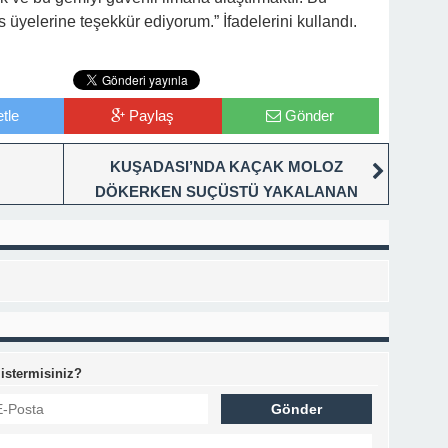
üyelerine teşekkür ediyorum.” İfadelerini kullandı.
tle
Paylaş
Gönder
KUŞADASI’NDA KAÇAK MOLOZ
DÖKERKEN SUÇÜSTÜ YAKALANAN
KAMYONET SÜRÜCÜSÜNE CEZA
 istermisiniz?