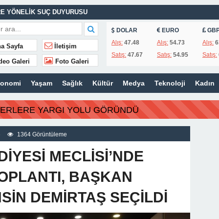
E YÖNELİK SUÇ DUYURUSU
ASINA EFE İBRİKOĞLU’NUN ADI VERİLDİ
DOLAR
EURO
GB
Alış:
47.48
Alış:
54.73
Alış:
6
a Sayfa
İletişim
Satış:
47.67
Satış:
54.95
Satış:
deo Galeri
Foto Galeri
MHURİYET TARİHİNİN EN BÜYÜK ZULMÜNÜN DERİN ANALİZİ !
konomi
Yaşam
Sağlık
Kültür
Medya
Teknoloji
Kadın
İTLERİ UNUTULMADI
BERLERE YARGI YOLU GÖRÜNDÜ
K
İSİ’NDEN ÖNEMLİ KARARLAR
6
1364 Görüntüleme
İYESİ MECLİSİ’NDE
OPLANTI, BAŞKAN
HSİN DEMİRTAŞ SEÇİLDİ