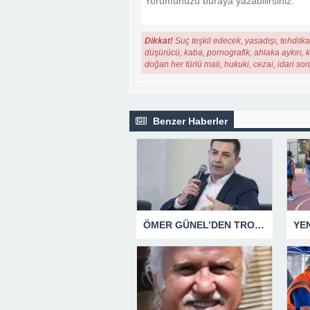
Dikkat!
Suç teşkil edecek, yasadışı, tehditkar
düşürücü, kaba, pornografik, ahlaka aykırı, ki
doğan her türlü mali, hukuki, cezai, idari so
Benzer Haberler
ÖMER GÜNEL’DEN TROLLERE YÖNELİK SUÇ DUYURUSU