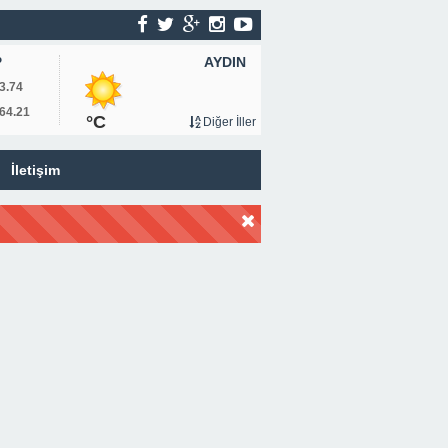
AYDIN
P
3.74
64.21
°C
Diğer İller
İletişim