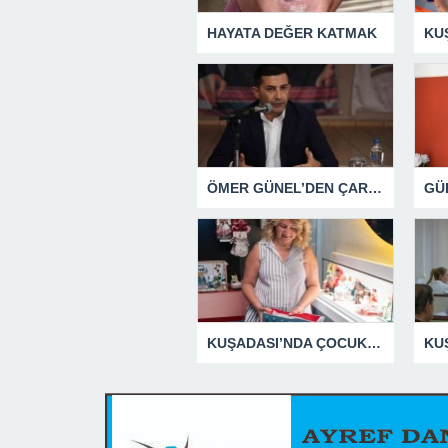
HAYATA DEĞER KATMAK
ÖMER GÜNEL’DEN ÇARPICI AÇIKLAMALAR
KUŞADASI’NDA ÇOCUKLUĞUN HATIRALARI OYUNCAK MÜZESİNDE HAYAT BULACAK