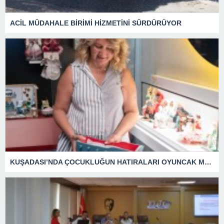
ACİL MÜDAHALE BİRİMİ HİZMETİNİ SÜRDÜRÜYOR
KUŞADASI’NDA ÇOCUKLUĞUN HATIRALARI OYUNCAK MÜZESİNDE HAYAT BULACAK