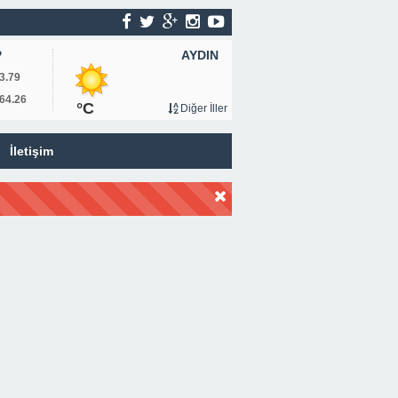
AYDIN
P
3.79
64.26
°C
Diğer İller
İletişim