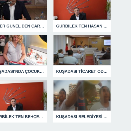
ÖMER GÜNEL’DEN ÇARPICI AÇIKLAMALAR
GÜRBİLEK’TEN HASAN SARGIN’A YANIT GECİKMEDİ
KUŞADASI’NDA ÇOCUKLUĞUN HATIRALARI OYUNCAK MÜZESİNDE HAYAT BULACAK
KUŞADASI TİCARET ODASI TEMMUZ MECLİSİNDE YEREL İŞLETMELERE ANLAMLI DESTEK
GÜRBİLEK’TEN BEHÇET ALP’E SERT YANIT
KUŞADASI BELEDİYESİ ZABITA MEMURUNU DARBEDEN DİLENCİ 2 KADIN TUTUKLANDI