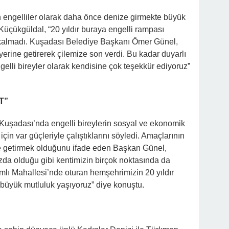
engelliler olarak daha önce denize girmekte büyük
 Küçükgüldal, “20 yıldır buraya engelli rampası
 kalmadı. Kuşadası Belediye Başkanı Ömer Günel,
erine getirerek çilemize son verdi. Bu kadar duyarlı
gelli bireyler olarak kendisine çok teşekkür ediyoruz”
T”
uşadası’nda engelli bireylerin sosyal ve ekonomik
için var güçleriyle çalıştıklarını söyledi. Amaçlarının
ne getirmek olduğunu ifade eden Başkan Günel,
ızda olduğu gibi kentimizin birçok noktasında da
lı Mahallesi’nde oturan hemşehrimizin 20 yıldır
n büyük mutluluk yaşıyoruz” diye konuştu.