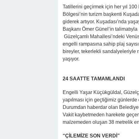
Tatillerini geçirmek için her yıl 10
Bölgesi’nin turizm başkenti Kuşadas
giderek artıyor. Kuşadası’nda yaşa
Başkanı Ömer Günel’in talimatıyla 
Güzelçamlı Mahallesi’ndeki Venüs P
engelli rampasına sahip plaj sayısı
bireyler, tekerlekli sandalyeleriyl
yaşıyor.
24 SAATTE TAMAMLANDI
Engelli Yaşar Küçükgüldal, Güzelç
yapılması için geçtiğimiz günlerde
Durumdan haberdar olan Belediye B
Vakit kaybetmeden harekete geçen e
malzemeden oluşan 38 metrelik eng
“ÇİLEMİZE SON VERDİ”