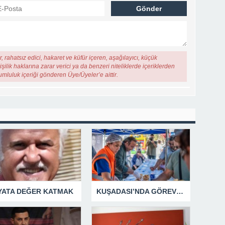
, rahatsız edici, hakaret ve küfür içeren, aşağılayıcı, küçük
şilik haklarına zarar verici ya da benzeri niteliklerde içeriklerden
rumluluk içeriği gönderen Üye/Üyeler’e aittir.
YATA DEĞER KATMAK
KUŞADASI’NDA GÖREV ŞEHİTLERİ UNUTULMADI