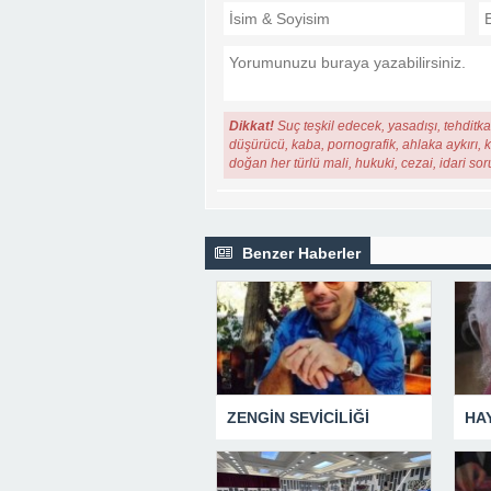
Dikkat!
Suç teşkil edecek, yasadışı, tehditkar
düşürücü, kaba, pornografik, ahlaka aykırı, ki
doğan her türlü mali, hukuki, cezai, idari so
Benzer Haberler
ZENGİN SEVİCİLİĞİ
HA