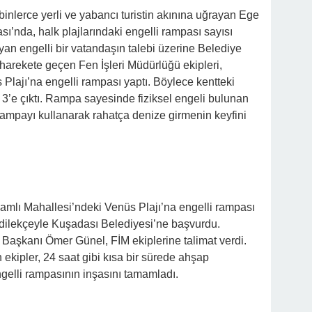
0 binlerce yerli ve yabancı turistin akınına uğrayan Ege
ı’nda, halk plajlarındaki engelli rampası sayısı
yan engelli bir vatandaşın talebi üzerine Belediye
harekete geçen Fen İşleri Müdürlüğü ekipleri,
lajı’na engelli rampası yaptı. Böylece kentteki
 3’e çıktı. Rampa sayesinde fiziksel engeli bulunan
e rampayı kullanarak rahatça denize girmenin keyfini
amlı Mahallesi’ndeki Venüs Plajı’na engelli rampası
 dilekçeyle Kuşadası Belediyesi’ne başvurdu.
aşkanı Ömer Günel, FİM ekiplerine talimat verdi.
kipler, 24 saat gibi kısa bir sürede ahşap
elli rampasının inşasını tamamladı.