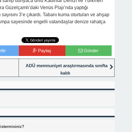
 sahip dünyaca ünlü Kadınlar Denizi ile Türkmen
ra Güzelçamlı’daki Venüs Plajı’nda yaptığı
 sayısını 3’e çıkardı. Tabanı kuma oturtulan ve ahşap
ampa sayesinde engelli vatandaşlar denize rahatça
tle
Paylaş
Gönder
ADÜ memnuniyet araştırmasında sınıfta
kaldı
 istermisiniz?