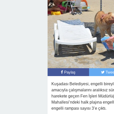
Paylaş
Twee
Kuşadası Belediyesi, engelli bireyl
amacıyla çalışmalarını aralıksız s
harekete geçen Fen İşleri Müdürlüğ
Mahallesi’ndeki halk plajına engell
engelli rampası sayısı 3’e çıktı.