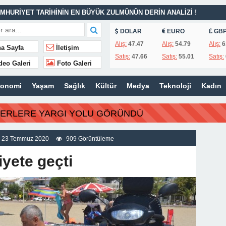
MHURİYET TARİHİNİN EN BÜYÜK ZULMÜNÜN DERİN ANALİZİ !
DOLAR
EURO
GB
İTLERİ UNUTULMADI
Alış:
47.47
Alış:
54.79
Alış:
6
a Sayfa
İletişim
Satış:
47.66
Satış:
55.01
Satış:
K
deo Galeri
Foto Galeri
İSİ’NDEN ÖNEMLİ KARARLAR
konomi
Yaşam
Sağlık
Kültür
Medya
Teknoloji
Kadın
ı – 42 “Kırık Şehirlerin Çocukları”
AÇINILMAZ SONU !
BERLERE YARGI YOLU GÖRÜNDÜ
 AÇIKLAMALAR
ILIR
23 Temmuz 2020
909 Görüntüleme
iyete geçti