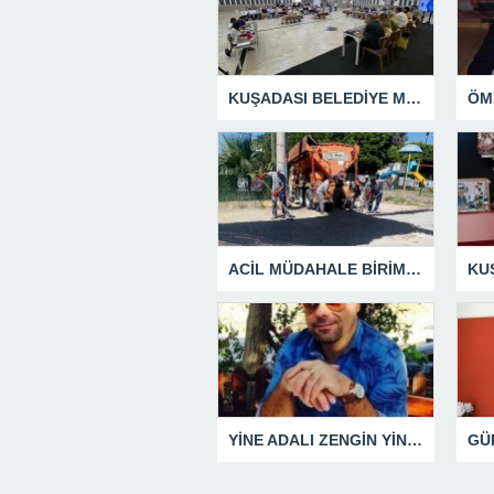
KUŞADASI BELEDİYE MECLİSİ’NDEN ÖNEMLİ KARARLAR
ACİL MÜDAHALE BİRİMİ HİZMETİNİ SÜRDÜRÜYOR
YİNE ADALI ZENGİN YİNE BEN DEDİ