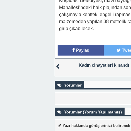
Kuşadası Belediyesi, mavi bayrağa
Mahallesi’ndeki halk plajından son
çalışmayla kentteki engelli rapması
malzemeden yapılan 38 metrelik r
girip çıkabilecek.
Paylaş
Twee
Kadın cinayetleri kınandı
Yorumlar
Yorumlar (Yorum Yapılmamış)
Yazı hakkında görüşlerinizi belirtmek