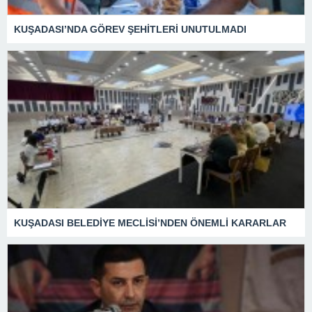
KUŞADASI’NDA GÖREV ŞEHİTLERİ UNUTULMADI
KUŞADASI BELEDİYE MECLİSİ’NDEN ÖNEMLİ KARARLAR