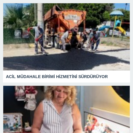
ACİL MÜDAHALE BİRİMİ HİZMETİNİ SÜRDÜRÜYOR