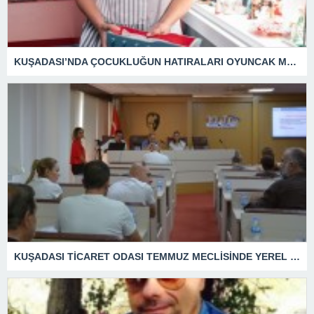
KUŞADASI’NDA ÇOCUKLUĞUN HATIRALARI OYUNCAK MÜZESİNDE HAYAT BULACAK
KUŞADASI TİCARET ODASI TEMMUZ MECLİSİNDE YEREL İŞLETMELERE ANLAMLI DESTEK