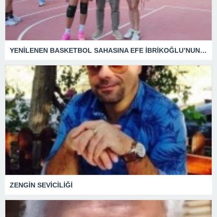
YENİLENEN BASKETBOL SAHASINA EFE İBRİKOĞLU’NUN ADI VERİLDİ
ZENGİN SEVİCİLİĞİ