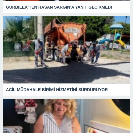
GÜRBİLEK’TEN HASAN SARGIN’A YANIT GECİKMEDİ
ACİL MÜDAHALE BİRİMİ HİZMETİNİ SÜRDÜRÜYOR