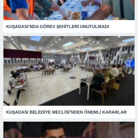
KUŞADASI’NDA GÖREV ŞEHİTLERİ UNUTULMADI
KUŞADASI BELEDİYE MECLİSİ’NDEN ÖNEMLİ KARARLAR