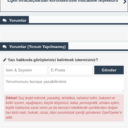
Egeli ihracatçılardan koronavirüsle mücadele teşekkürü
Yorumlar
Yorumlar (Yorum Yapılmamış)
Yazı hakkında görüşlerinizi belirtmek istermisiniz?
Dikkat!
Suç teşkil edecek, yasadışı, tehditkar, rahatsız edici, hakaret ve
küfür içeren, aşağılayıcı, küçük düşürücü, kaba, pornografik, ahlaka aykırı,
kişilik haklarına zarar verici ya da benzeri niteliklerde içeriklerden doğan
her türlü mali, hukuki, cezai, idari sorumluluk içeriği gönderen Üye/Üyeler’e
aittir.