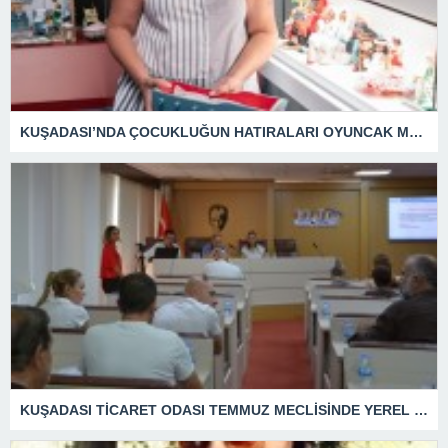
KUŞADASI’NDA ÇOCUKLUĞUN HATIRALARI OYUNCAK MÜZESİNDE HAYAT BULACAK
KUŞADASI TİCARET ODASI TEMMUZ MECLİSİNDE YEREL İŞLETMELERE ANLAMLI DESTEK