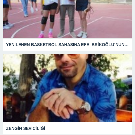
YENİLENEN BASKETBOL SAHASINA EFE İBRİKOĞLU’NUN ADI VERİLDİ
ZENGİN SEVİCİLİĞİ