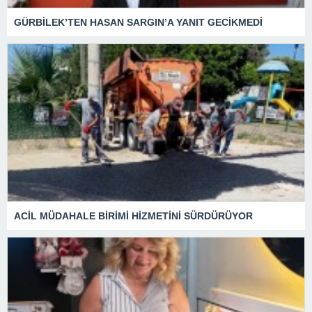
GÜRBİLEK’TEN HASAN SARGIN’A YANIT GECİKMEDİ
ACİL MÜDAHALE BİRİMİ HİZMETİNİ SÜRDÜRÜYOR