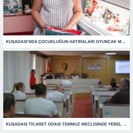
KUŞADASI’NDA ÇOCUKLUĞUN HATIRALARI OYUNCAK MÜZESİNDE HAYAT BULACAK
KUŞADASI TİCARET ODASI TEMMUZ MECLİSİNDE YEREL İŞLETMELERE ANLAMLI DESTEK