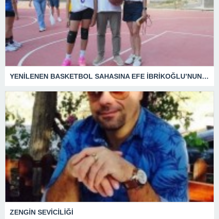
YENİLENEN BASKETBOL SAHASINA EFE İBRİKOĞLU’NUN ADI VERİLDİ
ZENGİN SEVİCİLİĞİ