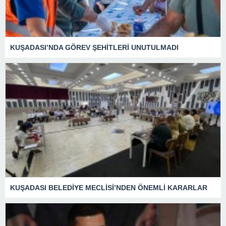
KUŞADASI’NDA GÖREV ŞEHİTLERİ UNUTULMADI
KUŞADASI BELEDİYE MECLİSİ’NDEN ÖNEMLİ KARARLAR