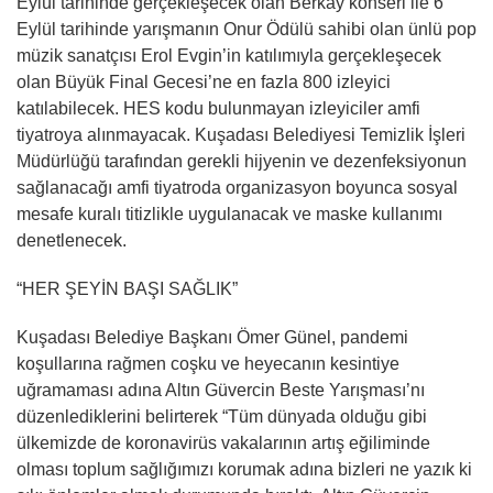
Eylül tarihinde gerçekleşecek olan Berkay konseri ile 6
Eylül tarihinde yarışmanın Onur Ödülü sahibi olan ünlü pop
müzik sanatçısı Erol Evgin’in katılımıyla gerçekleşecek
olan Büyük Final Gecesi’ne en fazla 800 izleyici
katılabilecek. HES kodu bulunmayan izleyiciler amfi
tiyatroya alınmayacak. Kuşadası Belediyesi Temizlik İşleri
Müdürlüğü tarafından gerekli hijyenin ve dezenfeksiyonun
sağlanacağı amfi tiyatroda organizasyon boyunca sosyal
mesafe kuralı titizlikle uygulanacak ve maske kullanımı
denetlenecek.
“HER ŞEYİN BAŞI SAĞLIK”
Kuşadası Belediye Başkanı Ömer Günel, pandemi
koşullarına rağmen coşku ve heyecanın kesintiye
uğramaması adına Altın Güvercin Beste Yarışması’nı
düzenlediklerini belirterek “Tüm dünyada olduğu gibi
ülkemizde de koronavirüs vakalarının artış eğiliminde
olması toplum sağlığımızı korumak adına bizleri ne yazık ki