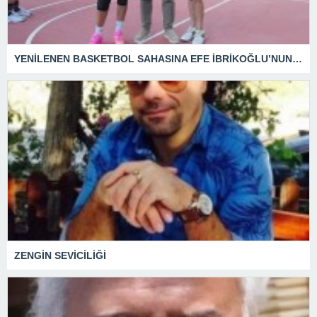
YENİLENEN BASKETBOL SAHASINA EFE İBRİKOĞLU’NUN ADI VERİLDİ
ZENGİN SEVİCİLİĞİ