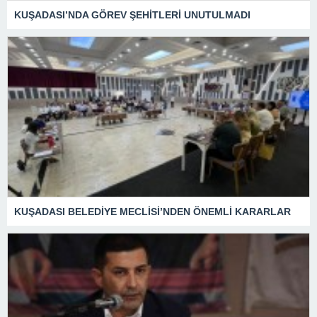
KUŞADASI’NDA GÖREV ŞEHİTLERİ UNUTULMADI
KUŞADASI BELEDİYE MECLİSİ’NDEN ÖNEMLİ KARARLAR