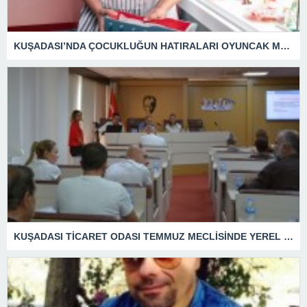
KUŞADASI’NDA ÇOCUKLUĞUN HATIRALARI OYUNCAK MÜZESİNDE HAYAT BULACAK
KUŞADASI TİCARET ODASI TEMMUZ MECLİSİNDE YEREL İŞLETMELERE ANLAMLI DESTEK