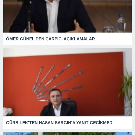
ÖMER GÜNEL’DEN ÇARPICI AÇIKLAMALAR
GÜRBİLEK’TEN HASAN SARGIN’A YANIT GECİKMEDİ