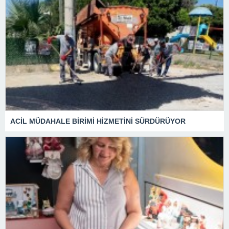
ACİL MÜDAHALE BİRİMİ HİZMETİNİ SÜRDÜRÜYOR