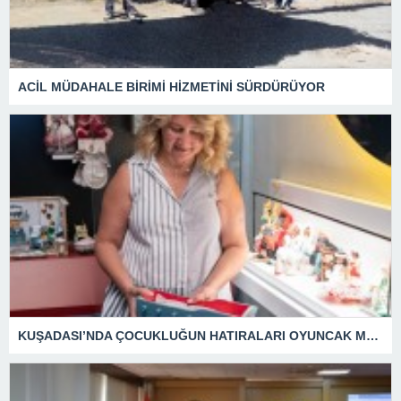
ACİL MÜDAHALE BİRİMİ HİZMETİNİ SÜRDÜRÜYOR
KUŞADASI’NDA ÇOCUKLUĞUN HATIRALARI OYUNCAK MÜZESİNDE HAYAT BULACAK