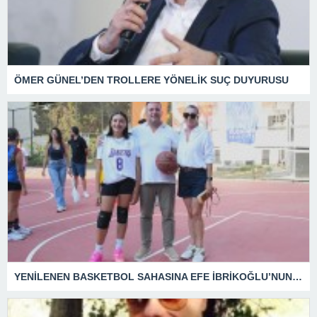
ÖMER GÜNEL’DEN TROLLERE YÖNELİK SUÇ DUYURUSU
YENİLENEN BASKETBOL SAHASINA EFE İBRİKOĞLU’NUN ADI VERİLDİ