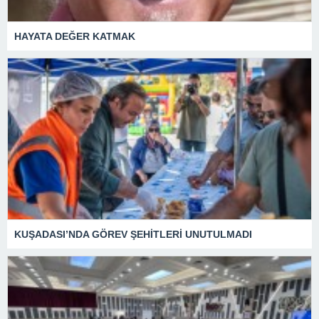
HAYATA DEĞER KATMAK
KUŞADASI’NDA GÖREV ŞEHİTLERİ UNUTULMADI