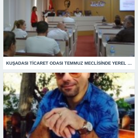
KUŞADASI TİCARET ODASI TEMMUZ MECLİSİNDE YEREL İŞLETMELERE ANLAMLI DESTEK