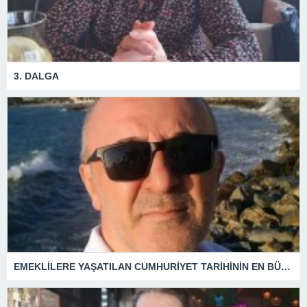
3. DALGA
EMEKLİLERE YAŞATILAN CUMHURİYET TARİHİNİN EN BÜYÜK ZULMÜNÜN DERİN ANALİZİ !