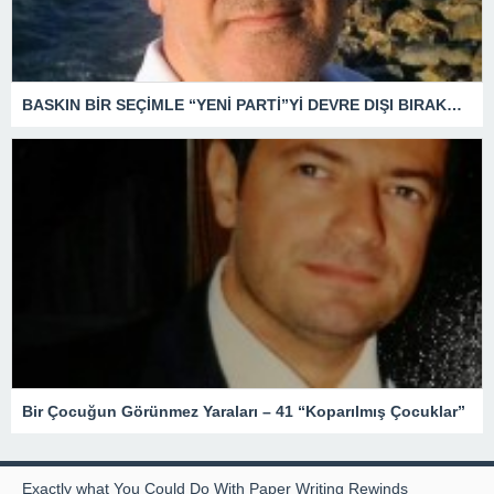
BASKIN BİR SEÇİMLE “YENİ PARTİ”Yİ DEVRE DIŞI BIRAKMAK İÇİN DÜĞMEYE Mİ BASILDI?
Bir Çocuğun Görünmez Yaraları – 41 “Koparılmış Çocuklar”
Exactly what You Could Do With Paper Writing Rewinds