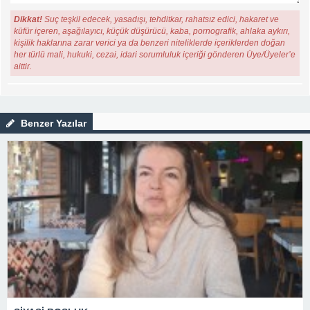
Dikkat!
Suç teşkil edecek, yasadışı, tehditkar, rahatsız edici, hakaret ve
küfür içeren, aşağılayıcı, küçük düşürücü, kaba, pornografik, ahlaka aykırı,
kişilik haklarına zarar verici ya da benzeri niteliklerde içeriklerden doğan
her türlü mali, hukuki, cezai, idari sorumluluk içeriği gönderen Üye/Üyeler’e
aittir.
Benzer Yazılar