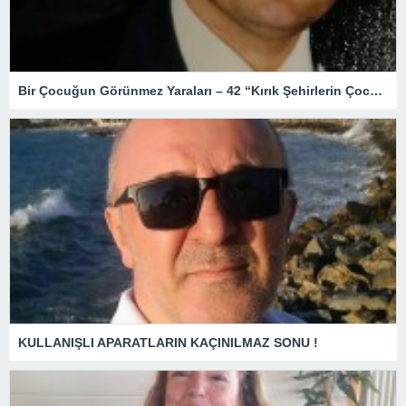
Bir Çocuğun Görünmez Yaraları – 42 “Kırık Şehirlerin Çocukları”
KULLANIŞLI APARATLARIN KAÇINILMAZ SONU !