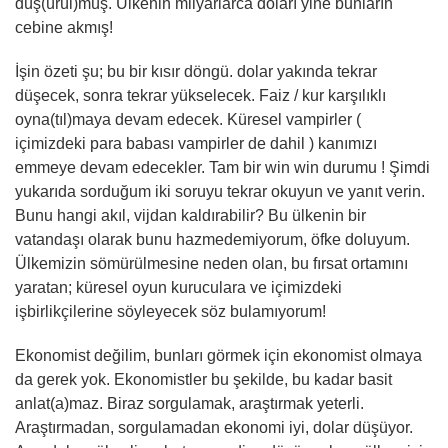
düş(ürül)müş. Ülkenin milyarlarca doları yine bunların
cebine akmış!
İşin özeti şu; bu bir kısır döngü. dolar yakında tekrar
düşecek, sonra tekrar yükselecek. Faiz / kur karşılıklı
oyna(tıl)maya devam edecek. Küresel vampirler (
içimizdeki para babası vampirler de dahil ) kanımızı
emmeye devam edecekler. Tam bir win win durumu ! Şimdi
yukarıda sorduğum iki soruyu tekrar okuyun ve yanıt verin.
Bunu hangi akıl, vijdan kaldırabilir? Bu ülkenin bir
vatandaşı olarak bunu hazmedemiyorum, öfke doluyum.
Ülkemizin sömürülmesine neden olan, bu fırsat ortamını
yaratan; küresel oyun kuruculara ve içimizdeki
işbirlikçilerine söyleyecek söz bulamıyorum!
Ekonomist değilim, bunları görmek için ekonomist olmaya
da gerek yok. Ekonomistler bu şekilde, bu kadar basit
anlat(a)maz. Biraz sorgulamak, araştırmak yeterli.
Araştırmadan, sorgulamadan ekonomi iyi, dolar düşüyor.