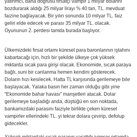
yatırımcı, daha doğrusu fırsatçı vampir 1 milyar dolarını
bozdurarak aldığı 25 milyar lirayı % 40 tan, TL. mevduat
faizine bağlayacak. Bir yılın sonunda 10 milyar TL. faiz
geliri elde edecek ve parası 35 milyar TL. olacak.
Oyununun 2. perdesi tamda burada başlıyor.
Ülkemizdeki fırsat ortamı küresel para baronlarının iştahını
kabartacağı için, hızlı bir şekilde ülkeye çok yüksek
miktarda sıcak para girişi olacak. Ekonomide, sıcak paraya
bağlı, suni bir canlanma hemen kendini gösterecek.
Doların hızı kesilecek. Hatta TL karşısında gerilemeye bile
başlayacak. Yalaka basın her zaman olduğu gibi yine
“Ekonomide bahar havası” manşetleri atacak. Dolar
gerilemeye başladığı anda, düştüğü en son noktada,
bankamızdaki parasını faiziyle birlikte çeken küresel
vampirler ellerindeki TL. yi tekrar dolara çevirip, defolup
gidecekler.
Yüksek miktardaki sıcak paranın yarattığı iyimser ortamda