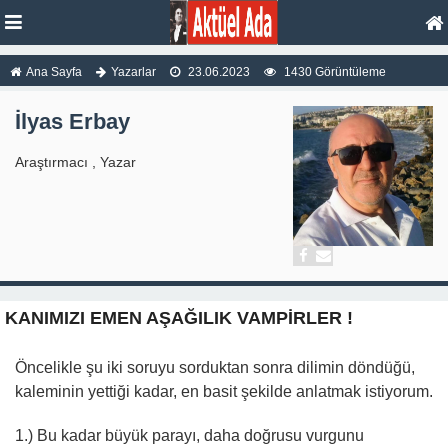
Ana Sayfa
Yazarlar
23.06.2023
1430 Görüntüleme
İlyas Erbay
Araştırmacı , Yazar
KANIMIZI EMEN AŞAĞILIK VAMPİRLER !
Öncelikle şu iki soruyu sorduktan sonra dilimin döndüğü,
kaleminin yettiği kadar, en basit şekilde anlatmak istiyorum.
1.) Bu kadar büyük parayı, daha doğrusu vurgunu