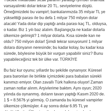
varsayalimki dolar tekrar 20 TL. seviyelerine düştü.
Örneğimizdeki bu vampir!; bankalarımızda 35 milyar TL ye
yükselttiği parası ile bu defa 1 milyar 750 milyon dolar
alacak! Yada dolar dip yaptığı anda parası kaç TL. olduysa,
o kadar. Biz 1 yılı baz alalım. Başlangıçta ne kadar dolarla
ülkemize gelmişti? 1 milyar dolarla. Kısa sürede karı ne
oldu? 750 milyon dolar! Şimdi tekrar soruyorum! 1 milyar
dolara dünyanın neresinde; bu kadar kolay, bu kadar kısa
sürede, böylesine büyük bir vurgun yapabilir siniz? Bunu
yapabileceğiniz tek bir ülke var. TÜRKİYE
Bu faiz kur oyunu; yıllardır bu şekilde oynanıyor. Küresel
para baronları ile birlikte içimizdeki para babaları sürekli
kanımızı emiyor. Olan zavallı Türk halkına oluyor! Zaman
zaman notlar alırım. Arşivlerime baktım. Aynı oyun; 2020
yılında da oynanmış. doların tavan yaptığı Kasım 2020 de.
1 $ = 8.567₺ yi görmüş. O zamanda bu küresel vampirler
ülkemize çökmüşler. 4 ay sonra dolar 6.95 TL ye