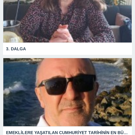
3. DALGA
EMEKLİLERE YAŞATILAN CUMHURİYET TARİHİNİN EN BÜYÜK ZULMÜNÜN DERİN ANALİZİ !