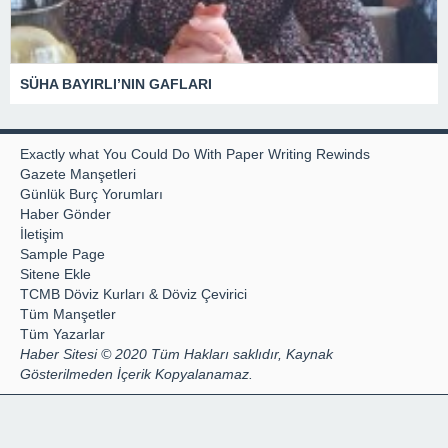
SÜHA BAYIRLI’NIN GAFLARI
Exactly what You Could Do With Paper Writing Rewinds
Gazete Manşetleri
Günlük Burç Yorumları
Haber Gönder
İletişim
Sample Page
Sitene Ekle
TCMB Döviz Kurları & Döviz Çevirici
Tüm Manşetler
Tüm Yazarlar
Haber Sitesi © 2020 Tüm Hakları saklıdır, Kaynak
Gösterilmeden İçerik Kopyalanamaz.
Hazır Site
web sitesi kurma
By
webmaster
Uzman Tescil