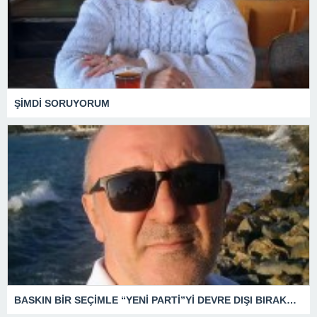
ŞİMDİ SORUYORUM
BASKIN BİR SEÇİMLE “YENİ PARTİ”Yİ DEVRE DIŞI BIRAKMAK İÇİN DÜĞMEYE Mİ BASILDI?