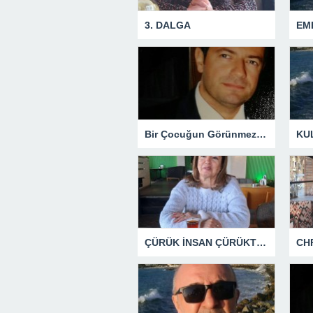
3. DALGA
Bir Çocuğun Görünmez Yaraları – 42 “Kırık Şehirlerin Çocukları”
ÇÜRÜK İNSAN ÇÜRÜKTÜR