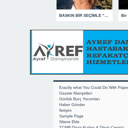
BASKIN BİR SEÇİMLE “YENİ PARTİ”Yİ DEVRE DIŞI BIRAKMAK İÇİN DÜĞMEYE Mİ BASILDI?
Exactly what You Could Do With Pape
Gazete Manşetleri
Günlük Burç Yorumları
Haber Gönder
İletişim
Sample Page
Sitene Ekle
TCMB Döviz Kurları & Döviz Çevirici