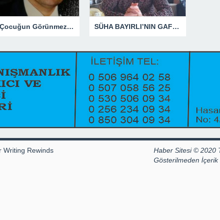
Bir Çocuğun Görünmez Yaraları – 41 “Koparılmış Çocuklar”
SÜHA BAYIRLI’NIN GAFLARI
r Writing Rewinds
Haber Sitesi © 2020 
Gösterilmeden İçeri