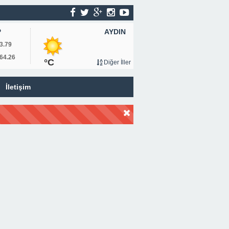
AYDIN
P
3.79
64.26
°C
Diğer İller
İletişim