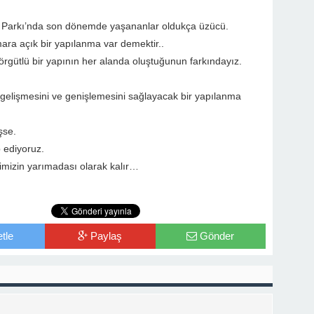
i Parkı’nda son dönemde yaşananlar oldukça üzücü.
mara açık bir yapılanma var demektir..
 örgütlü bir yapının her alanda oluştuğunun farkındayız.
 gelişmesini ve genişlemesini sağlayacak bir yapılanma
şse.
p ediyoruz.
lerimizin yarımadası olarak kalır…
tle
Paylaş
Gönder