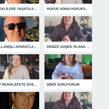
EMEKLİLERE YAŞATILAN CUMHURİYET TARİHİNİN EN BÜYÜK ZULMÜNÜN DERİN ANALİZİ !
HUKUK ADINA HUKUKSUZLUK
KULLANIŞLI APARATLARIN KAÇINILMAZ SONU !
DENİZE DÜŞEN YILANA SARILIR
CHP MUHALEFETE DÜŞTÜ
ŞİMDİ SORUYORUM