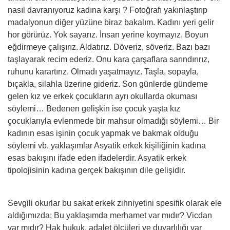
nasıl davranıyoruz kadına karşı ? Fotoğrafı yakınlaştırıp
madalyonun diğer yüzüne biraz bakalım. Kadını yeri gelir
hor görürüz. Yok sayarız. İnsan yerine koymayız. Boyun
eğdirmeye çalışırız. Aldatırız. Döveriz, söveriz. Bazı bazı
taşlayarak recim ederiz. Onu kara çarşaflara sarındırırız,
ruhunu karartırız. Olmadı yaşatmayız. Taşla, sopayla,
bıçakla, silahla üzerine gideriz. Son günlerde gündeme
gelen kız ve erkek çocukların ayrı okullarda okuması
söylemi… Bedenen gelişkin ise çocuk yaşta kız
çocuklarıyla evlenmede bir mahsur olmadığı söylemi… Bir
kadının esas işinin çocuk yapmak ve bakmak olduğu
söylemi vb. yaklaşımlar Asyatik erkek kişiliğinin kadına
esas bakışını ifade eden ifadelerdir. Asyatik erkek
tipolojisinin kadına gerçek bakışının dile gelişidir.
Sevgili okurlar bu sakat erkek zihniyetini spesifik olarak ele
aldığımızda; Bu yaklaşımda merhamet var mıdır? Vicdan
var mıdır? Hak hukuk, adalet ölçüleri ve duyarlılığı var