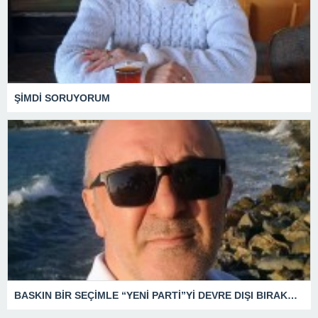
ŞİMDİ SORUYORUM
BASKIN BİR SEÇİMLE “YENİ PARTİ”Yİ DEVRE DIŞI BIRAKMAK İÇİN DÜĞMEYE Mİ BASILDI?