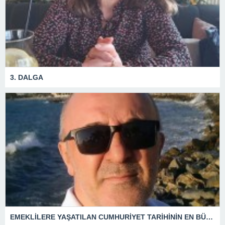
3. DALGA
EMEKLİLERE YAŞATILAN CUMHURİYET TARİHİNİN EN BÜYÜK ZULMÜNÜN DERİN ANALİZİ !