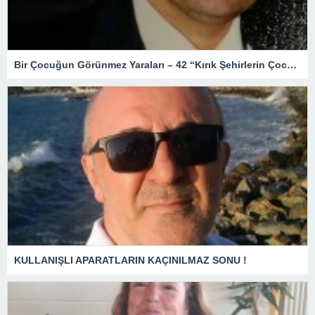
Bir Çocuğun Görünmez Yaraları – 42 “Kırık Şehirlerin Çocukları”
KULLANIŞLI APARATLARIN KAÇINILMAZ SONU !