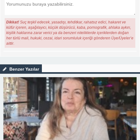
Dikkat!
Suç teşkil edecek, yasadışı, tehditkar, rahatsız edici, hakaret ve
küfür içeren, aşağılayıcı, küçük düşürücü, kaba, pornografik, ahlaka aykırı,
kişilik haklarına zarar verici ya da benzeri niteliklerde içeriklerden doğan
her türlü mali, hukuki, cezai, idari sorumluluk içeriği gönderen Üye/Üyeler’e
aittir.
Benzer Yazılar