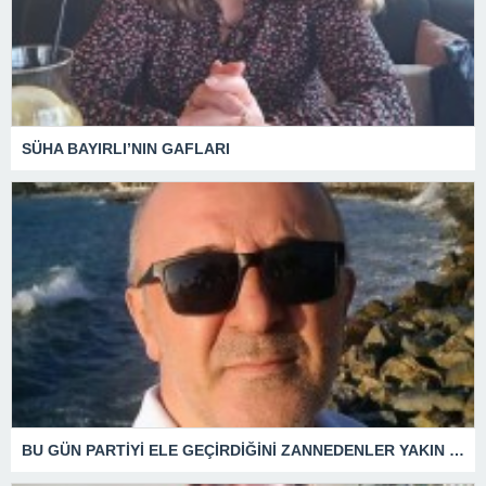
SÜHA BAYIRLI’NIN GAFLARI
BU GÜN PARTİYİ ELE GEÇİRDİĞİNİ ZANNEDENLER YAKIN BİR GELECEKTE SİYASETİN ÇÖPLÜĞÜNDE YERİNİ ALACAKTIR