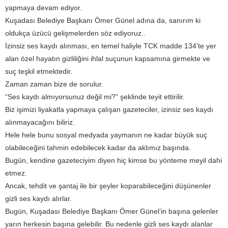
yapmaya devam ediyor.
Kuşadası Belediye Başkanı Ömer Günel adına da, sanırım ki
oldukça üzücü gelişmelerden söz ediyoruz..
İzinsiz ses kaydı alınması, en temel haliyle TCK madde 134’te yer
alan özel hayatın gizliliğini ihlal suçunun kapsamına girmekte ve
suç teşkil etmektedir.
Zaman zaman bize de sorulur.
“Ses kaydı almıyorsunuz değil mi?” şeklinde teyit ettirilir.
Biz işimizi liyakatla yapmaya çalışan gazeteciler, izinsiz ses kaydı
alınmayacağını biliriz.
Hele hele bunu sosyal medyada yaymanın ne kadar büyük suç
olabileceğini tahmin edebilecek kadar da aklımız başında.
Bugün, kendine gazeteciyim diyen hiç kimse bu yönteme meyil dahi
etmez.
Ancak, tehdit ve şantaj ile bir şeyler koparabileceğini düşünenler
gizli ses kaydı alırlar.
Bugün, Kuşadası Belediye Başkanı Ömer Günel’in başına gelenler
yarın herkesin başına gelebilir. Bu nedenle gizli ses kaydı alanlar