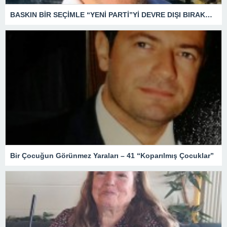
BASKIN BİR SEÇİMLE “YENİ PARTİ”Yİ DEVRE DIŞI BIRAKMAK İÇİN DÜĞMEYE Mİ BASILDI?
Bir Çocuğun Görünmez Yaraları – 41 “Koparılmış Çocuklar”