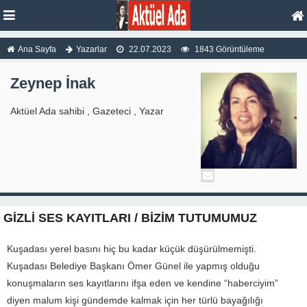
Ana Sayfa
Yazarlar
22.07.2023
1843 Görüntüleme
Zeynep İnak
Aktüel Ada sahibi , Gazeteci , Yazar
GİZLİ SES KAYITLARI / BİZİM TUTUMUMUZ
Kuşadası yerel basını hiç bu kadar küçük düşürülmemişti.
Kuşadası Belediye Başkanı Ömer Günel ile yapmış olduğu
konuşmaların ses kayıtlarını ifşa eden ve kendine “haberciyim”
diyen malum kişi gündemde kalmak için her türlü bayağılığı