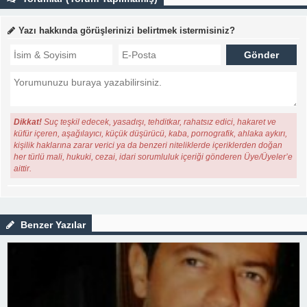
Yazı hakkında görüşlerinizi belirtmek istermisiniz?
Dikkat!
Suç teşkil edecek, yasadışı, tehditkar, rahatsız edici, hakaret ve
küfür içeren, aşağılayıcı, küçük düşürücü, kaba, pornografik, ahlaka aykırı,
kişilik haklarına zarar verici ya da benzeri niteliklerde içeriklerden doğan
her türlü mali, hukuki, cezai, idari sorumluluk içeriği gönderen Üye/Üyeler’e
aittir.
Benzer Yazılar