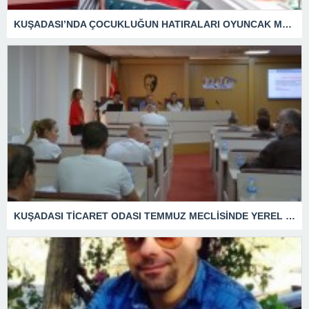
KUŞADASI’NDA ÇOCUKLUĞUN HATIRALARI OYUNCAK MÜZESİNDE HAYAT BULACAK
KUŞADASI TİCARET ODASI TEMMUZ MECLİSİNDE YEREL İŞLETMELERE ANLAMLI DESTEK