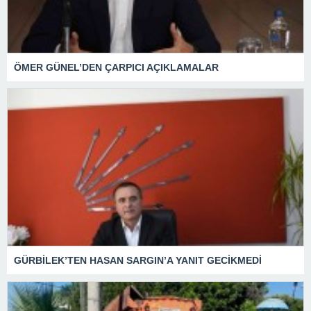
ÖMER GÜNEL’DEN ÇARPICI AÇIKLAMALAR
GÜRBİLEK’TEN HASAN SARGIN’A YANIT GECİKMEDİ