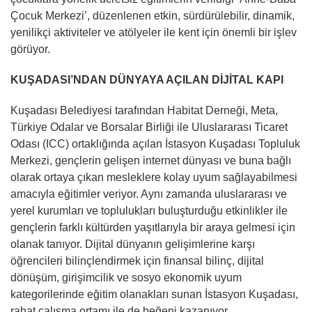
Çocuk Merkezi’, düzenlenen etkin, sürdürülebilir, dinamik,
yenilikçi aktiviteler ve atölyeler ile kent için önemli bir işlev
görüyor.
KUŞADASI’NDAN DÜNYAYA AÇILAN DİJİTAL KAPI
Kuşadası Belediyesi tarafından Habitat Derneği, Meta,
Türkiye Odalar ve Borsalar Birliği ile Uluslararası Ticaret
Odası (ICC) ortaklığında açılan İstasyon Kuşadası Topluluk
Merkezi, gençlerin gelişen internet dünyası ve buna bağlı
olarak ortaya çıkan mesleklere kolay uyum sağlayabilmesi
amacıyla eğitimler veriyor. Aynı zamanda uluslararası ve
yerel kurumları ve toplulukları buluşturduğu etkinlikler ile
gençlerin farklı kültürden yaşıtlarıyla bir araya gelmesi için
olanak tanıyor. Dijital dünyanın gelişimlerine karşı
öğrencileri bilinçlendirmek için finansal bilinç, dijital
dönüşüm, girişimcilik ve sosyo ekonomik uyum
kategorilerinde eğitim olanakları sunan İstasyon Kuşadası,
rahat çalışma ortamı ile de beğeni kazanıyor.