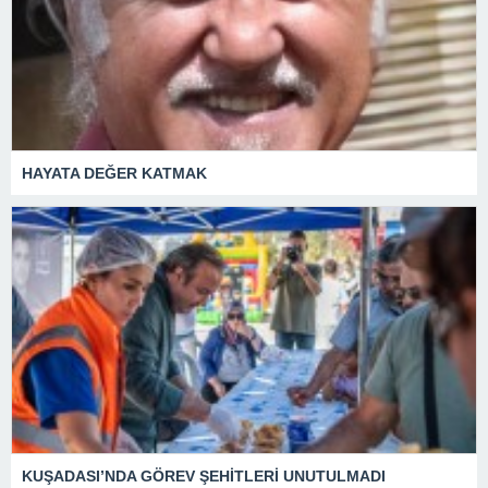
HAYATA DEĞER KATMAK
KUŞADASI’NDA GÖREV ŞEHİTLERİ UNUTULMADI