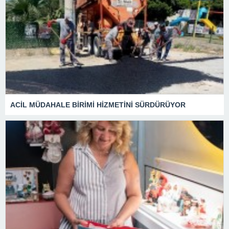
ACİL MÜDAHALE BİRİMİ HİZMETİNİ SÜRDÜRÜYOR