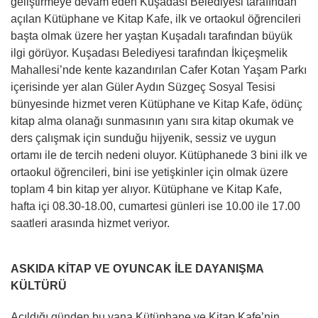
geliştirmeye devam eden Kuşadası Belediyesi tarafından
açılan Kütüphane ve Kitap Kafe, ilk ve ortaokul öğrencileri
başta olmak üzere her yaştan Kuşadalı tarafından büyük
ilgi görüyor. Kuşadası Belediyesi tarafından İkiçeşmelik
Mahallesi’nde kente kazandırılan Cafer Kotan Yaşam Parkı
içerisinde yer alan Güler Aydın Süzgeç Sosyal Tesisi
bünyesinde hizmet veren Kütüphane ve Kitap Kafe, ödünç
kitap alma olanağı sunmasının yanı sıra kitap okumak ve
ders çalışmak için sunduğu hijyenik, sessiz ve uygun
ortamı ile de tercih nedeni oluyor. Kütüphanede 3 bini ilk ve
ortaokul öğrencileri, bini ise yetişkinler için olmak üzere
toplam 4 bin kitap yer alıyor. Kütüphane ve Kitap Kafe,
hafta içi 08.30-18.00, cumartesi günleri ise 10.00 ile 17.00
saatleri arasında hizmet veriyor.
ASKIDA KİTAP VE OYUNCAK İLE DAYANIŞMA
KÜLTÜRÜ
Açıldığı günden bu yana Kütüphane ve Kitap Kafe’nin