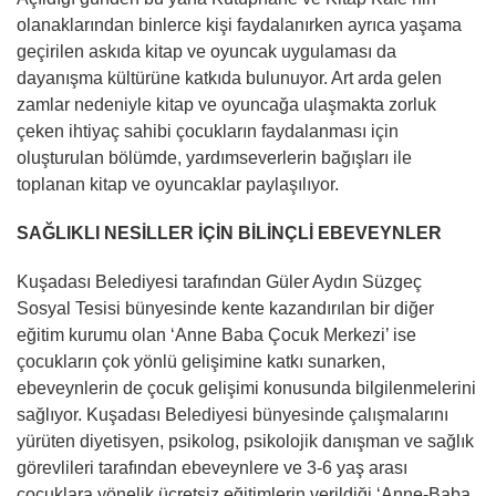
olanaklarından binlerce kişi faydalanırken ayrıca yaşama
geçirilen askıda kitap ve oyuncak uygulaması da
dayanışma kültürüne katkıda bulunuyor. Art arda gelen
zamlar nedeniyle kitap ve oyuncağa ulaşmakta zorluk
çeken ihtiyaç sahibi çocukların faydalanması için
oluşturulan bölümde, yardımseverlerin bağışları ile
toplanan kitap ve oyuncaklar paylaşılıyor.
SAĞLIKLI NESİLLER İÇİN BİLİNÇLİ EBEVEYNLER
Kuşadası Belediyesi tarafından Güler Aydın Süzgeç
Sosyal Tesisi bünyesinde kente kazandırılan bir diğer
eğitim kurumu olan ‘Anne Baba Çocuk Merkezi’ ise
çocukların çok yönlü gelişimine katkı sunarken,
ebeveynlerin de çocuk gelişimi konusunda bilgilenmelerini
sağlıyor. Kuşadası Belediyesi bünyesinde çalışmalarını
yürüten diyetisyen, psikolog, psikolojik danışman ve sağlık
görevlileri tarafından ebeveynlere ve 3-6 yaş arası
çocuklara yönelik ücretsiz eğitimlerin verildiği ‘Anne-Baba