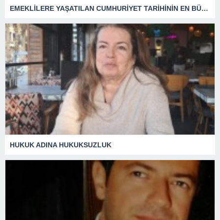
EMEKLİLERE YAŞATILAN CUMHURİYET TARİHİNİN EN BÜYÜK ZULMÜNÜN DERİN ANALİZİ !
HUKUK ADINA HUKUKSUZLUK