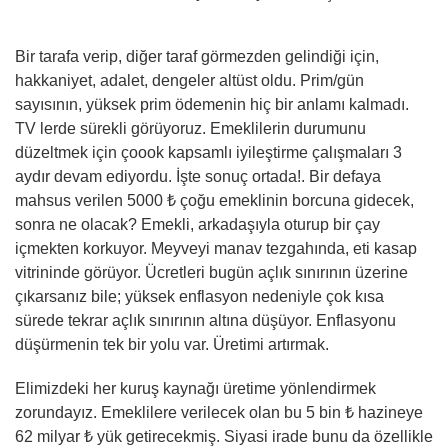
Bir tarafa verip, diğer taraf görmezden gelindiği için,
hakkaniyet, adalet, dengeler altüst oldu. Prim/gün
sayısının, yüksek prim ödemenin hiç bir anlamı kalmadı.
TV lerde sürekli görüyoruz. Emeklilerin durumunu
düzeltmek için çoook kapsamlı iyileştirme çalışmaları 3
aydır devam ediyordu. İşte sonuç ortada!. Bir defaya
mahsus verilen 5000 ₺ çoğu emeklinin borcuna gidecek,
sonra ne olacak? Emekli, arkadaşıyla oturup bir çay
içmekten korkuyor. Meyveyi manav tezgahında, eti kasap
vitrininde görüyor. Ücretleri bugün açlık sınırının üzerine
çıkarsanız bile; yüksek enflasyon nedeniyle çok kısa
sürede tekrar açlık sınırının altına düşüyor. Enflasyonu
düşürmenin tek bir yolu var. Üretimi artırmak.
Elimizdeki her kuruş kaynağı üretime yönlendirmek
zorundayız. Emeklilere verilecek olan bu 5 bin ₺ hazineye
62 milyar ₺ yük getirecekmiş. Siyasi irade bunu da özellikle