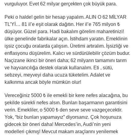
vurguluyor. Evet 62 milyar gerçekten çok büyük para.
Peki o halde! gelin bir hesap yapalım. ALIN O 62 MİLYAR
TL’Yİ… 81 il’e eşit olarak dağıtın. Her il’e 765 milyon ₺
düşüyor. Güzel para. Hadi bakalım görelim maharetinizi!
ülke genelinde fabrikalar açın. İstihdam yaratın. Emeklinin
işsiz çocuğu oralarda çalışsın. Üretimi artıralım. İşsizliği ve
enflasyonu düşürelim. Kalıcı ve sürdürülebilir çözüm budur.
Naçizane ikinci bir öneri daha; 62 milyarın tamamını tarım
ve hayvancılığa destek olarak kullanalım. Eti , sütü,
sebzeyi, meyveyi daha ucuza tüketelim. Adalet ve
kalkınma ancak böyle mümkün olur!
Vereceğiniz 5000 ₺ ile emekli bir kere nefes alacağına, bu
şekilde sürekli nefes alsın. Bunları başarmanın garantisini
verin. Emekliler, o 5000 ₺ den seve seve vazgeçecektir.
Yok, “biz bunları yapamayız” diyorsanız. Çok hoşunuza
gidecek bir öneri daha! Mercedes’in, Audi’nin yeni
modelleri çıkmış! Mevcut makam araçlarını yenilemek