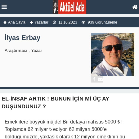
Ana Sayfa
Yazarlar
11.10.2023
939 Görüntüleme
İlyas Erbay
Araştırmacı , Yazar
EL-İNSAF ARTIK ! BUNUN İÇİN Mİ ÜÇ AY
DÜŞÜNDÜNÜZ ?
Emeklilere böyyük müjde! Bir defaya mahsus 5000 ₺ !
Toplamda 62 milyar ₺ ediyor. 62 milyarı 5000’e
böldüğümüzde, yaklaşık olarak 12 milyon emeklinin bu