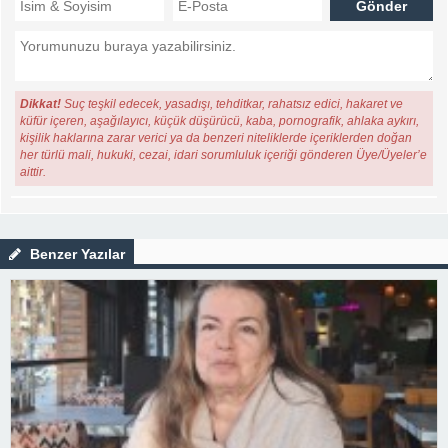
Dikkat!
Suç teşkil edecek, yasadışı, tehditkar, rahatsız edici, hakaret ve
küfür içeren, aşağılayıcı, küçük düşürücü, kaba, pornografik, ahlaka aykırı,
kişilik haklarına zarar verici ya da benzeri niteliklerde içeriklerden doğan
her türlü mali, hukuki, cezai, idari sorumluluk içeriği gönderen Üye/Üyeler’e
aittir.
Benzer Yazılar