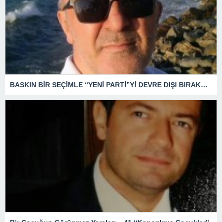
BASKIN BİR SEÇİMLE “YENİ PARTİ”Yİ DEVRE DIŞI BIRAKMAK İÇİN DÜĞMEYE Mİ BASILDI?