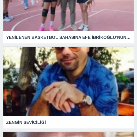
YENİLENEN BASKETBOL SAHASINA EFE İBRİKOĞLU’NUN ADI VERİLDİ
ZENGİN SEVİCİLİĞİ