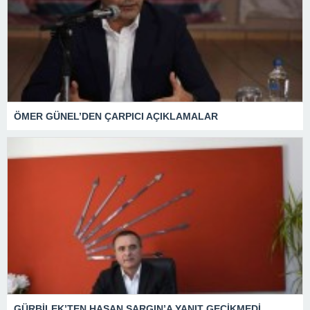
ÖMER GÜNEL’DEN ÇARPICI AÇIKLAMALAR
GÜRBİLEK’TEN HASAN SARGIN’A YANIT GECİKMEDİ