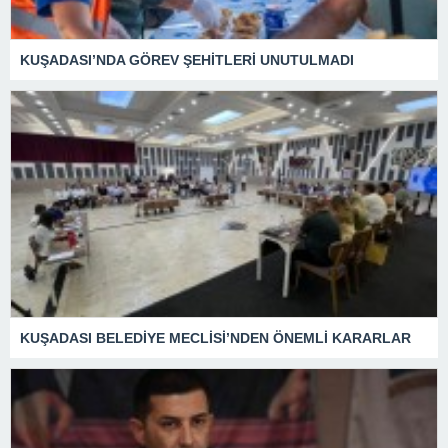
KUŞADASI’NDA GÖREV ŞEHİTLERİ UNUTULMADI
KUŞADASI BELEDİYE MECLİSİ’NDEN ÖNEMLİ KARARLAR