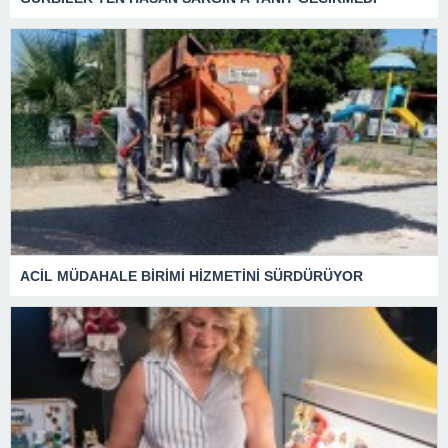
ACİL MÜDAHALE BİRİMİ HİZMETİNİ SÜRDÜRÜYOR