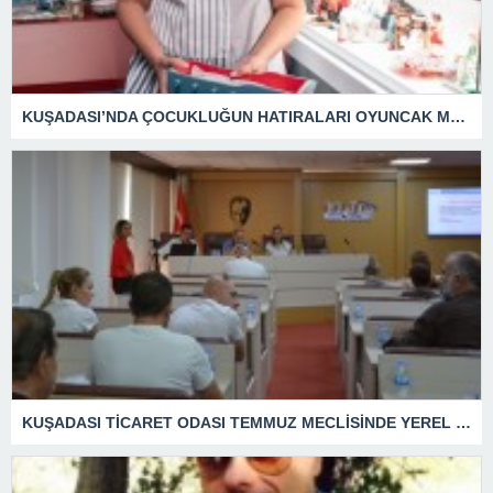
KUŞADASI’NDA ÇOCUKLUĞUN HATIRALARI OYUNCAK MÜZESİNDE HAYAT BULACAK
KUŞADASI TİCARET ODASI TEMMUZ MECLİSİNDE YEREL İŞLETMELERE ANLAMLI DESTEK