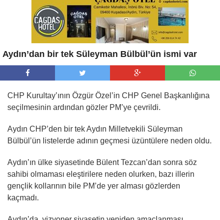
Aydın’dan bir tek Süleyman Bülbül’ün ismi var
CHP Kurultay’ının Özgür Özel’in CHP Genel Başkanlığına
seçilmesinin ardından gözler PM’ye çevrildi.
Aydın CHP’den bir tek Aydın Milletvekili Süleyman
Bülbül’ün listelerde adının geçmesi üzüntülere neden oldu.
Aydın’ın ülke siyasetinde Bülent Tezcan’dan sonra söz
sahibi olmaması eleştirilere neden olurken, bazı illerin
gençlik kollarının bile PM’de yer alması gözlerden
kaçmadı.
Aydın’da, vizyoner siyasetin yeniden amaçlanması