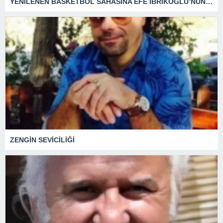
YENİLENEN BASKETBOL SAHASINA EFE İBRİKOĞLU’NUN ADI VERİLDİ
ZENGİN SEVİCİLİĞİ