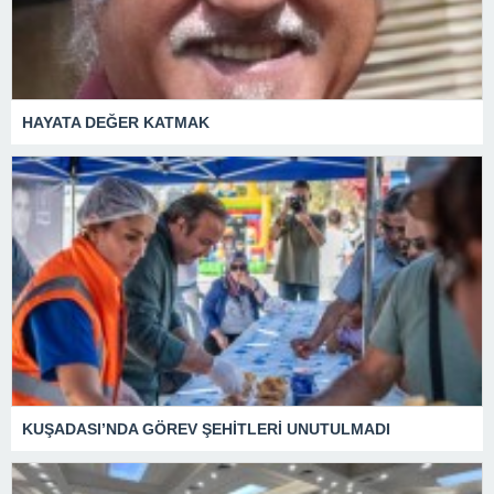
HAYATA DEĞER KATMAK
KUŞADASI’NDA GÖREV ŞEHİTLERİ UNUTULMADI