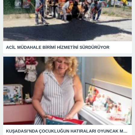
ACİL MÜDAHALE BİRİMİ HİZMETİNİ SÜRDÜRÜYOR
KUŞADASI’NDA ÇOCUKLUĞUN HATIRALARI OYUNCAK MÜZESİNDE HAYAT BULACAK