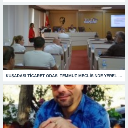
KUŞADASI TİCARET ODASI TEMMUZ MECLİSİNDE YEREL İŞLETMELERE ANLAMLI DESTEK