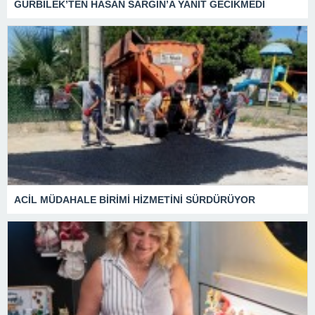
GÜRBİLEK’TEN HASAN SARGIN’A YANIT GECİKMEDİ
ACİL MÜDAHALE BİRİMİ HİZMETİNİ SÜRDÜRÜYOR