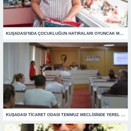
KUŞADASI’NDA ÇOCUKLUĞUN HATIRALARI OYUNCAK MÜZESİNDE HAYAT BULACAK
KUŞADASI TİCARET ODASI TEMMUZ MECLİSİNDE YEREL İŞLETMELERE ANLAMLI DESTEK