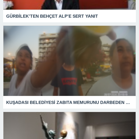
GÜRBİLEK’TEN BEHÇET ALP’E SERT YANIT
KUŞADASI BELEDİYESİ ZABITA MEMURUNU DARBEDEN DİLENCİ 2 KADIN TUTUKLANDI