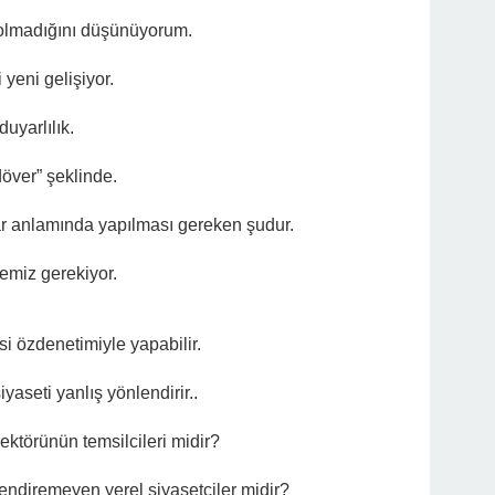
 olmadığını düşünüyorum.
 yeni gelişiyor.
duyarlılık.
döver” şeklinde.
r anlamında yapılması gereken şudur.
emiz gerekiyor.
i özdenetimiyle yapabilir.
yaseti yanlış yönlendirir..
ektörünün temsilcileri midir?
endiremeyen yerel siyasetçiler midir?