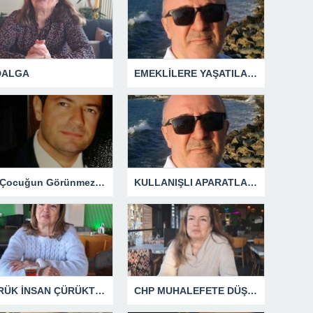
 DALGA
EMEKLİLERE YAŞATILAN CUMHURİYET TARİHİNİN EN BÜYÜK ZULMÜNÜN DERİN ANALİZİ !
Bir Çocuğun Görünmez Yaraları – 42 “Kırık Şehirlerin Çocukları”
KULLANIŞLI APARATLARIN KAÇINILMAZ SONU !
ÇÜRÜK İNSAN ÇÜRÜKTÜR
CHP MUHALEFETE DÜŞTÜ