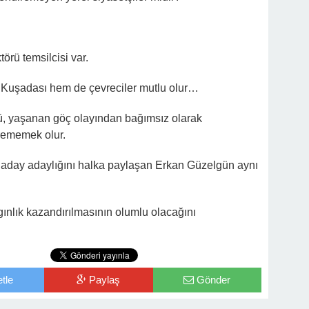
örü temsilcisi var.
m Kuşadası hem de çevreciler mutlu olur…
ü, yaşanan göç olayından bağımsız olarak
rememek olur.
day adaylığını halka paylaşan Erkan Güzelgün aynı
ınlık kazandırılmasının olumlu olacağını
tle
Paylaş
Gönder