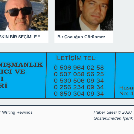
BASKIN BİR SEÇİMLE “YENİ PARTİ”Yİ DEVRE DIŞI BIRAKMAK İÇİN DÜĞMEYE Mİ BASILDI?
Bir Çocuğun Görünmez Yaraları – 41 “Koparılmış Çocuklar”
r Writing Rewinds
Haber Sitesi © 2020 
Gösterilmeden İçeri