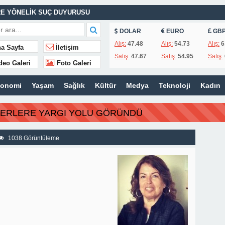
E YÖNELİK SUÇ DUYURUSU
ASINA EFE İBRİKOĞLU’NUN ADI VERİLDİ
DOLAR
EURO
GB
Alış:
47.48
Alış:
54.73
Alış:
6
a Sayfa
İletişim
Satış:
47.67
Satış:
54.95
Satış:
deo Galeri
Foto Galeri
MHURİYET TARİHİNİN EN BÜYÜK ZULMÜNÜN DERİN ANALİZİ !
konomi
Yaşam
Sağlık
Kültür
Medya
Teknoloji
Kadın
İTLERİ UNUTULMADI
BERLERE YARGI YOLU GÖRÜNDÜ
K
İSİ’NDEN ÖNEMLİ KARARLAR
1038 Görüntüleme