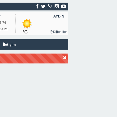
AYDIN
P
3.74
64.21
°C
Diğer İller
İletişim