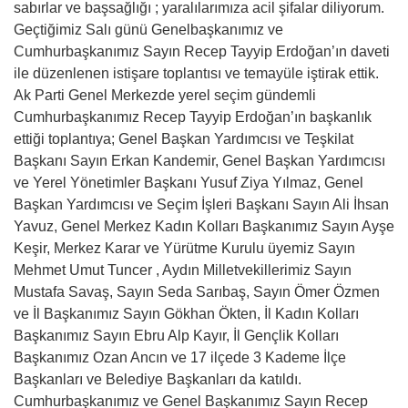
sabırlar ve başsağlığı ; yaralılarımıza acil şifalar diliyorum.
Geçtiğimiz Salı günü Genelbaşkanımız ve
Cumhurbaşkanımız Sayın Recep Tayyip Erdoğan’ın daveti
ile düzenlenen istişare toplantısı ve temayüle iştirak ettik.
Ak Parti Genel Merkezde yerel seçim gündemli
Cumhurbaşkanımız Recep Tayyip Erdoğan’ın başkanlık
ettiği toplantıya; Genel Başkan Yardımcısı ve Teşkilat
Başkanı Sayın Erkan Kandemir, Genel Başkan Yardımcısı
ve Yerel Yönetimler Başkanı Yusuf Ziya Yılmaz, Genel
Başkan Yardımcısı ve Seçim İşleri Başkanı Sayın Ali İhsan
Yavuz, Genel Merkez Kadın Kolları Başkanımız Sayın Ayşe
Keşir, Merkez Karar ve Yürütme Kurulu üyemiz Sayın
Mehmet Umut Tuncer , Aydın Milletvekillerimiz Sayın
Mustafa Savaş, Sayın Seda Sarıbaş, Sayın Ömer Özmen
ve İl Başkanımız Sayın Gökhan Ökten, İl Kadın Kolları
Başkanımız Sayın Ebru Alp Kayır, İl Gençlik Kolları
Başkanımız Ozan Ancın ve 17 ilçede 3 Kademe İlçe
Başkanları ve Belediye Başkanları da katıldı.
Cumhurbaşkanımız ve Genel Başkanımız Sayın Recep