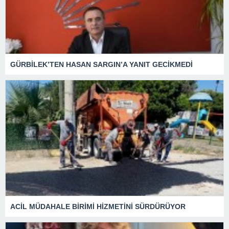
GÜRBİLEK’TEN HASAN SARGIN’A YANIT GECİKMEDİ
ACİL MÜDAHALE BİRİMİ HİZMETİNİ SÜRDÜRÜYOR