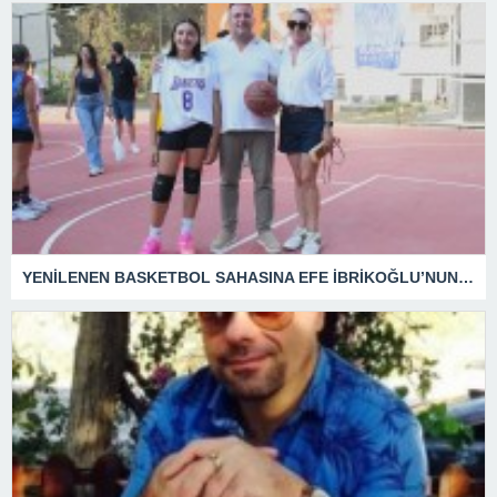
YENİLENEN BASKETBOL SAHASINA EFE İBRİKOĞLU’NUN ADI VERİLDİ