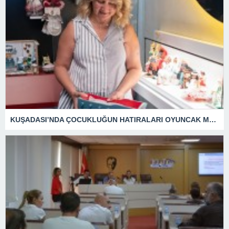
KUŞADASI’NDA ÇOCUKLUĞUN HATIRALARI OYUNCAK MÜZESİNDE HAYAT BULACAK