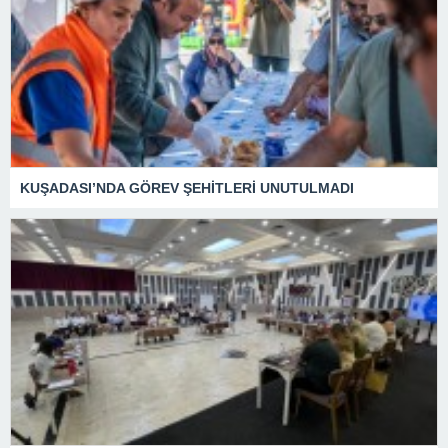
KUŞADASI’NDA GÖREV ŞEHİTLERİ UNUTULMADI