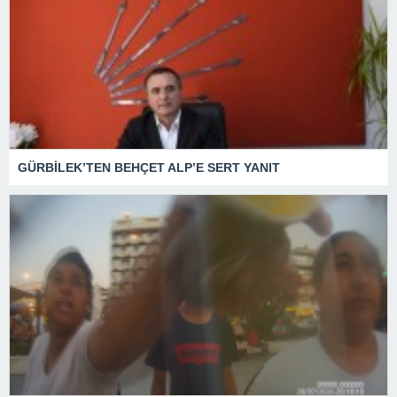
GÜRBİLEK’TEN BEHÇET ALP’E SERT YANIT