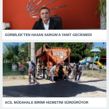
GÜRBİLEK’TEN HASAN SARGIN’A YANIT GECİKMEDİ
ACİL MÜDAHALE BİRİMİ HİZMETİNİ SÜRDÜRÜYOR