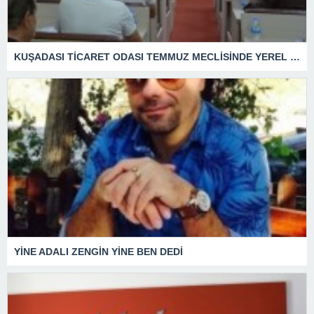
KUŞADASI TİCARET ODASI TEMMUZ MECLİSİNDE YEREL İŞLETMELERE ANLAMLI DESTEK
YİNE ADALI ZENGİN YİNE BEN DEDİ