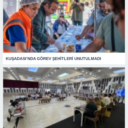
KUŞADASI’NDA GÖREV ŞEHİTLERİ UNUTULMADI