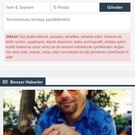
Dikkat!
Suç teşkil edecek, yasadışı, tehditkar, rahatsız edici, hakaret ve
küfür içeren, aşağılayıcı, küçük düşürücü, kaba, pornografik, ahlaka aykırı,
kişilik haklarına zarar verici ya da benzeri niteliklerde içeriklerden doğan
her türlü mali, hukuki, cezai, idari sorumluluk içeriği gönderen Üye/Üyeler’e
aittir.
Benzer Haberler