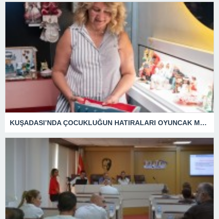
KUŞADASI’NDA ÇOCUKLUĞUN HATIRALARI OYUNCAK MÜZESİNDE HAYAT BULACAK