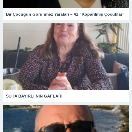
Bir Çocuğun Görünmez Yaraları – 41 “Koparılmış Çocuklar”
SÜHA BAYIRLI’NIN GAFLARI