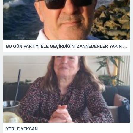
BU GÜN PARTİYİ ELE GEÇİRDİĞİNİ ZANNEDENLER YAKIN BİR GELECEKTE SİYASETİN ÇÖPLÜĞÜNDE YERİNİ ALACAKTIR
YERLE YEKSAN