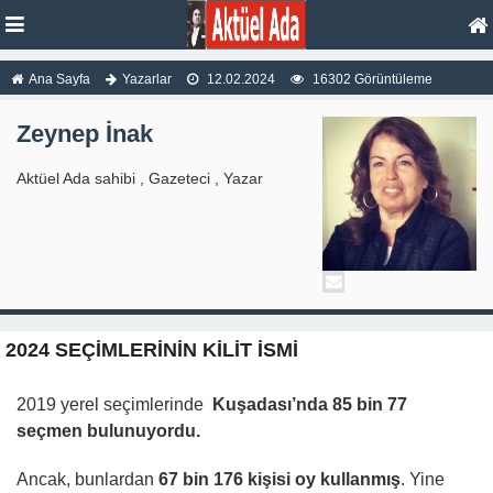
Ana Sayfa
Yazarlar
12.02.2024
16302 Görüntüleme
Zeynep İnak
Aktüel Ada sahibi , Gazeteci , Yazar
2024 SEÇİMLERİNİN KİLİT İSMİ
2019 yerel seçimlerinde
Kuşadası’nda 85 bin 77
seçmen bulunuyordu.
Ancak, bunlardan
67 bin 176 kişisi oy kullanmış
. Yine