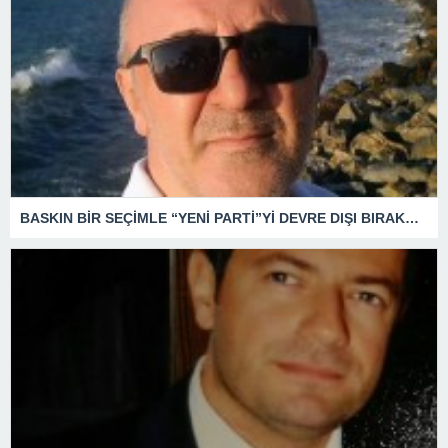
BASKIN BİR SEÇİMLE “YENİ PARTİ”Yİ DEVRE DIŞI BIRAKMAK İÇİN DÜĞMEYE Mİ BASILDI?