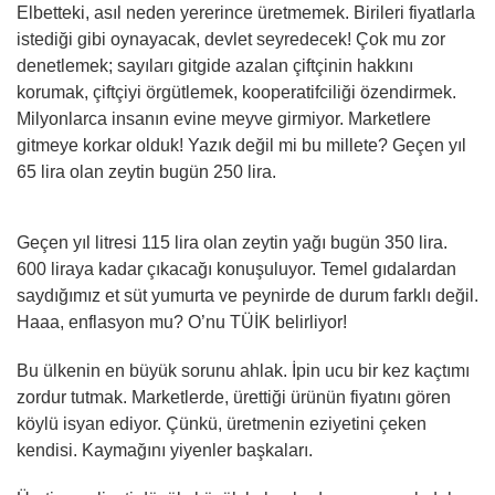
Elbetteki, asıl neden yererince üretmemek. Birileri fiyatlarla
istediği gibi oynayacak, devlet seyredecek! Çok mu zor
denetlemek; sayıları gitgide azalan çiftçinin hakkını
korumak, çiftçiyi örgütlemek, kooperatifciliği özendirmek.
Milyonlarca insanın evine meyve girmiyor. Marketlere
gitmeye korkar olduk! Yazık değil mi bu millete? Geçen yıl
65 lira olan zeytin bugün 250 lira.
Geçen yıl litresi 115 lira olan zeytin yağı bugün 350 lira.
600 liraya kadar çıkacağı konuşuluyor. Temel gıdalardan
saydığımız et süt yumurta ve peynirde de durum farklı değil.
Haaa, enflasyon mu? O’nu TÜİK belirliyor!
Bu ülkenin en büyük sorunu ahlak. İpin ucu bir kez kaçtımı
zordur tutmak. Marketlerde, ürettiği ürünün fiyatını gören
köylü isyan ediyor. Çünkü, üretmenin eziyetini çeken
kendisi. Kaymağını yiyenler başkaları.