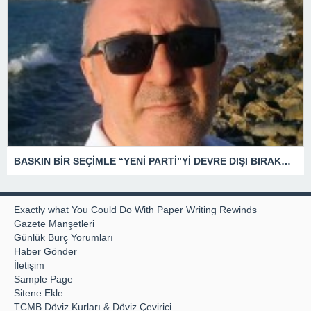
BASKIN BİR SEÇİMLE “YENİ PARTİ”Yİ DEVRE DIŞI BIRAKMAK İÇİN DÜĞMEYE Mİ BASILDI?
Exactly what You Could Do With Paper Writing Rewinds
Gazete Manşetleri
Günlük Burç Yorumları
Haber Gönder
İletişim
Sample Page
Sitene Ekle
TCMB Döviz Kurları & Döviz Çevirici