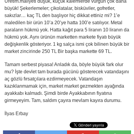
Üretim.maliyeti düşük, küçük kalemlerde vurgun çok daha
büyük! Şekerlemeler; çikolatalar, bisküviler, gofretler,
sakızlar… kaç TL den başlıyor hiç dikkat ettiniz mi? 1’e
maledilen bir ürün 10’a 20’ye hatta 100’e satılıyor. Metal
paraların hükmü yok. Hatta kağıt para 5 liranın 10 liranın da
hükmü yok. Aynı ürünün marketten markete fiyatı büyük
değişkenlik gösteriyor. 1 kg salça ismi çok bilinen büyük bir
market zincirinde 250 TL Bir başka markette 69 TL.
Tamam serbest piyasa! Anladık da, böyle büyük fark olur
mu? İşte devlet tam burada gücünü gösterecek vatandaşını
aç gözlü fırsatçılara ezdirmeyecek. Vatandaşın
kazıklanmamak için, market market gezmekten ayağında
ayakkabı kalmadı. Şimdi birde Ayakkabının fiyatına
girmeyeyim. Tam, saldım çayıra mevlam kayıra durumu.
İlyas Erbay