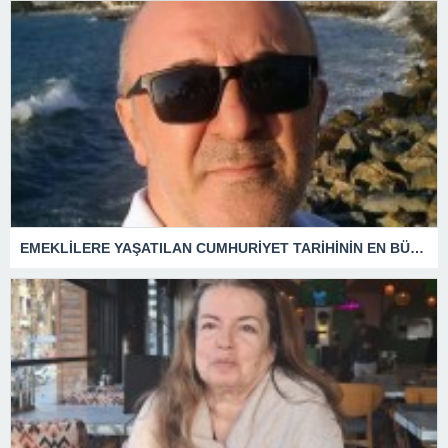
EMEKLİLERE YAŞATILAN CUMHURİYET TARİHİNİN EN BÜYÜK ZULMÜNÜN DERİN ANALİZİ !