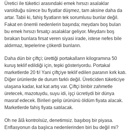
Üretici ile tüketici arasındaki emek hırsızı asalaklar
varolduğu sürece bu fiyatlar düşmez, tam aksine daha da
artar. Tabii ki, fahiş fiyatların tek sorumlusu bunlar değil.
Fakat en önemli nedenlerin başında; meydanı boş bulan
bu emek hırsızı fırsatçı asalaklar geliyor. Meydanı boş
bırakan bunlara fırsat veren siyasi irade, istese nefes bile
aldırmaz, tepelerine çökerdi bunların.
Daha dün bir çiftçi; ürettiği portakalların kilogramına 50
kuruş teklif edildiği için, tepki gösteriyordu. Portakal
marketlerde 20 ₺! Yani çiftçiye teklif edilen paranın kırk katı.
Diğer ürünlerde de durum farklı değil. Üreticiden tüketiciye
ulaşana kadar, kat kat artış var. Çiftçi binbir zahmetle
üretecek, mazotuydu, suyu idi, işçi ücretiydi bir dünya
masraf edecek. Birileri gelip ürününü öldüm fiyata alacak.
Marketlerde fahiş fiyata satılacak.
Oh ne âlâ kontrolsüz, denetimsiz. başıboş bir piyasa.
Enflasyonun da başlıca nedenlerinden biri bu değil mi?