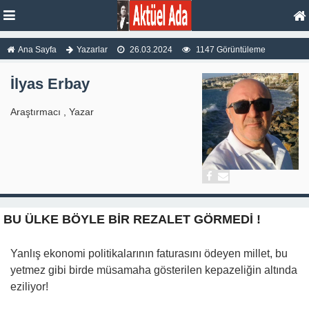
Ana Sayfa
Yazarlar
26.03.2024
1147 Görüntüleme
İlyas Erbay
Araştırmacı , Yazar
BU ÜLKE BÖYLE BİR REZALET GÖRMEDİ !
Yanlış ekonomi politikalarının faturasını ödeyen millet, bu
yetmez gibi birde müsamaha gösterilen kepazeliğin altında
eziliyor!