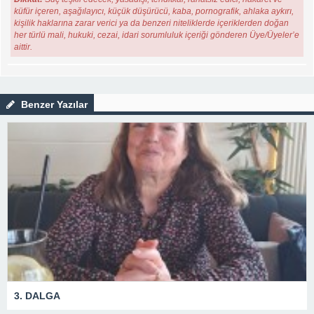
küfür içeren, aşağılayıcı, küçük düşürücü, kaba, pornografik, ahlaka aykırı,
kişilik haklarına zarar verici ya da benzeri niteliklerde içeriklerden doğan
her türlü mali, hukuki, cezai, idari sorumluluk içeriği gönderen Üye/Üyeler’e
aittir.
Benzer Yazılar
3. DALGA