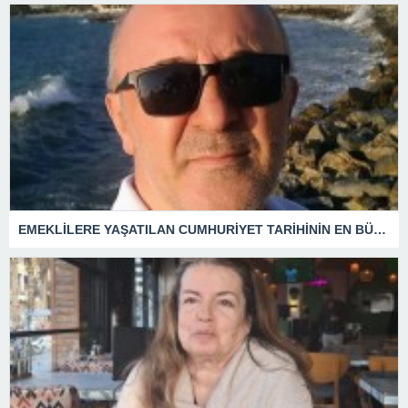
EMEKLİLERE YAŞATILAN CUMHURİYET TARİHİNİN EN BÜYÜK ZULMÜNÜN DERİN ANALİZİ !