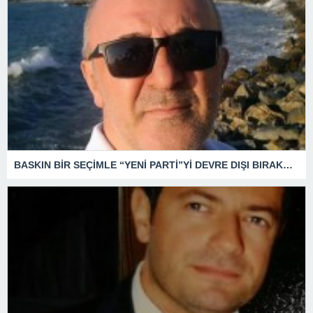
BASKIN BİR SEÇİMLE “YENİ PARTİ”Yİ DEVRE DIŞI BIRAKMAK İÇİN DÜĞMEYE Mİ BASILDI?