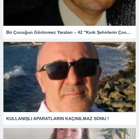
Bir Çocuğun Görünmez Yaraları – 42 “Kırık Şehirlerin Çocukları”
KULLANIŞLI APARATLARIN KAÇINILMAZ SONU !