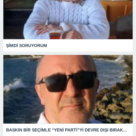
ŞİMDİ SORUYORUM
BASKIN BİR SEÇİMLE “YENİ PARTİ”Yİ DEVRE DIŞI BIRAKMAK İÇİN DÜĞMEYE Mİ BASILDI?