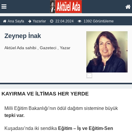
Ana Sayfa
Yazarlar
22.04.2024
1392 Görüntüleme
Zeynep İnak
Aktüel Ada sahibi , Gazeteci , Yazar
KAYIRMA VE İLTİMAS HER YERDE
Milli Eğitim Bakanlığı’nın ödül dağıtım sistemine büyük
tepki var.
Kuşadası’nda iki sendika
Eğitim – İş ve Eğitim-Sen