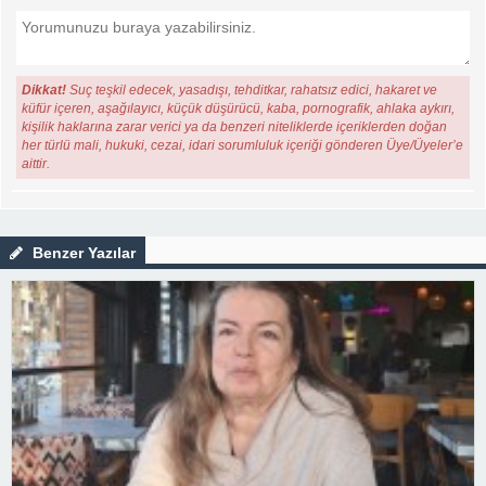
Dikkat!
Suç teşkil edecek, yasadışı, tehditkar, rahatsız edici, hakaret ve
küfür içeren, aşağılayıcı, küçük düşürücü, kaba, pornografik, ahlaka aykırı,
kişilik haklarına zarar verici ya da benzeri niteliklerde içeriklerden doğan
her türlü mali, hukuki, cezai, idari sorumluluk içeriği gönderen Üye/Üyeler’e
aittir.
Benzer Yazılar