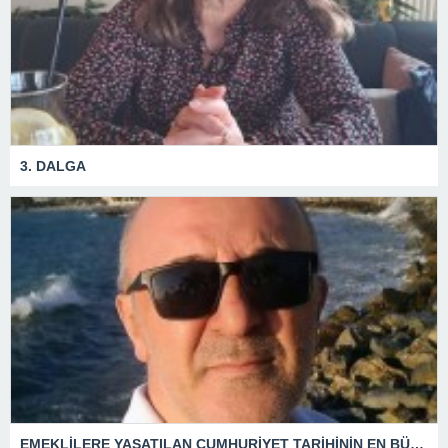
3. DALGA
EMEKLİLERE YAŞATILAN CUMHURİYET TARİHİNİN EN BÜYÜK ZULMÜNÜN DERİN ANALİZİ !