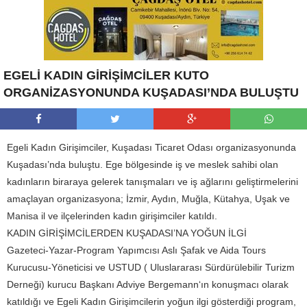
EGELİ KADIN GİRİŞİMCİLER KUTO
ORGANİZASYONUNDA KUŞADASI’NDA BULUŞTU
Egeli Kadın Girişimciler, Kuşadası Ticaret Odası organizasyonunda
Kuşadası’nda buluştu. Ege bölgesinde iş ve meslek sahibi olan
kadınların biraraya gelerek tanışmaları ve iş ağlarını geliştirmelerini
amaçlayan organizasyona; İzmir, Aydın, Muğla, Kütahya, Uşak ve
Manisa il ve ilçelerinden kadın girişimciler katıldı.
KADIN GİRİŞİMCİLERDEN KUŞADASI’NA YOĞUN İLGİ
Gazeteci-Yazar-Program Yapımcısı Aslı Şafak ve Aida Tours
Kurucusu-Yöneticisi ve USTUD ( Uluslararası Sürdürülebilir Turizm
Derneği) kurucu Başkanı Adviye Bergemann‘ın konuşmacı olarak
katıldığı ve Egeli Kadın Girişimcilerin yoğun ilgi gösterdiği program,