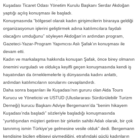
Kuşadası Ticaret Odası Yönetim Kurulu Başkanı Serdar Akdoğan
yaptığı açılış konuşması ile başladı.
Konuşmasında “bölgesel olarak kadın girişimcilerin biraraya geldiği
organizasyonun işlerini geliştirmek adına katılımcılara faydalı
olacağını umduğunu” söyleyen Akdoğan’ın ardından program,
Gazeteci-Yazar-Program Yapımcısı Aslı Şafak’ın konuşması ile
devam etti.
Kadın ve markalaşma hakkında konuşan Şafak, önce birey olmanın
önemini vurguladı ve oldukça keyifli geçen konuşmasında kendi iş
hayatından da örneklemelerle iş dünyasında kadını anlattı,
ardından katılımcıların sorularını cevaplandırdı.
Daha sonra başarıları ile Kuşadası’nın gururu olan Aida Tours
Kurucu ve Yöneticisi ve USTUD (Uluslararası Sürdürülebilir Turizm
Derneği) kurucu Başkanı Adviye Bergemann’da “benim hikayem
Kuşadası’nda başladı” sözleriyle başladığı konuşmasında
“yurtdışından müşteri getiren bir şirketin sahibi Adalı olarak, bir çok
tanınmış ismin Türkiye’ye gelmesine vesile olduk” dedi. Bergemann
kendisine biçilen elbiseyi giymediğini, etrafındaki güçlü kadınların