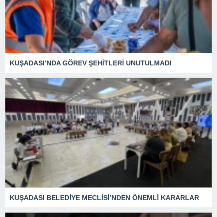
KUŞADASI’NDA GÖREV ŞEHİTLERİ UNUTULMADI
KUŞADASI BELEDİYE MECLİSİ’NDEN ÖNEMLİ KARARLAR