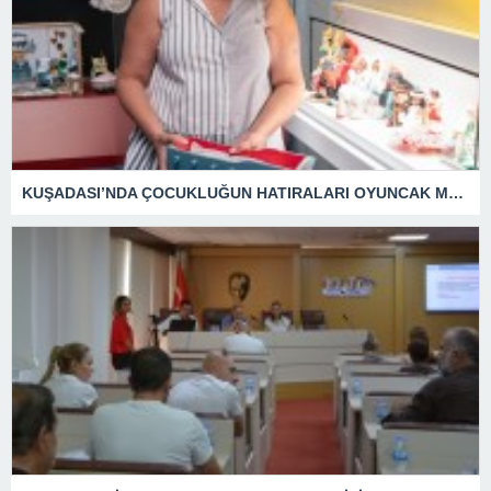
KUŞADASI’NDA ÇOCUKLUĞUN HATIRALARI OYUNCAK MÜZESİNDE HAYAT BULACAK