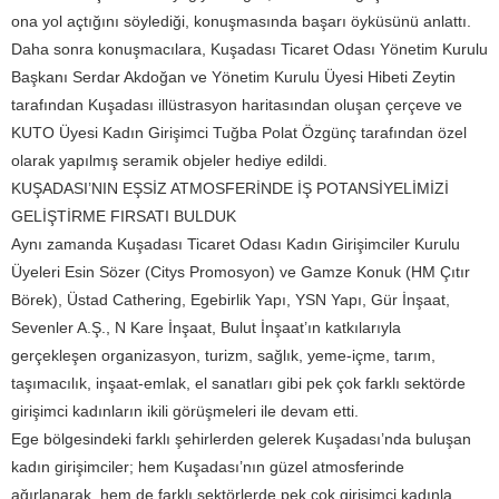
ona yol açtığını söylediği, konuşmasında başarı öyküsünü anlattı.
Daha sonra konuşmacılara, Kuşadası Ticaret Odası Yönetim Kurulu
Başkanı Serdar Akdoğan ve Yönetim Kurulu Üyesi Hibeti Zeytin
tarafından Kuşadası illüstrasyon haritasından oluşan çerçeve ve
KUTO Üyesi Kadın Girişimci Tuğba Polat Özgünç tarafından özel
olarak yapılmış seramik objeler hediye edildi.
KUŞADASI’NIN EŞSİZ ATMOSFERİNDE İŞ POTANSİYELİMİZİ
GELİŞTİRME FIRSATI BULDUK
Aynı zamanda Kuşadası Ticaret Odası Kadın Girişimciler Kurulu
Üyeleri Esin Sözer (Citys Promosyon) ve Gamze Konuk (HM Çıtır
Börek), Üstad Cathering, Egebirlik Yapı, YSN Yapı, Gür İnşaat,
Sevenler A.Ş., N Kare İnşaat, Bulut İnşaat’ın katkılarıyla
gerçekleşen organizasyon, turizm, sağlık, yeme-içme, tarım,
taşımacılık, inşaat-emlak, el sanatları gibi pek çok farklı sektörde
girişimci kadınların ikili görüşmeleri ile devam etti.
Ege bölgesindeki farklı şehirlerden gelerek Kuşadası’nda buluşan
kadın girişimciler; hem Kuşadası’nın güzel atmosferinde
ağırlanarak, hem de farklı sektörlerde pek çok girişimci kadınla