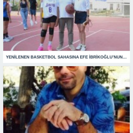
YENİLENEN BASKETBOL SAHASINA EFE İBRİKOĞLU’NUN ADI VERİLDİ