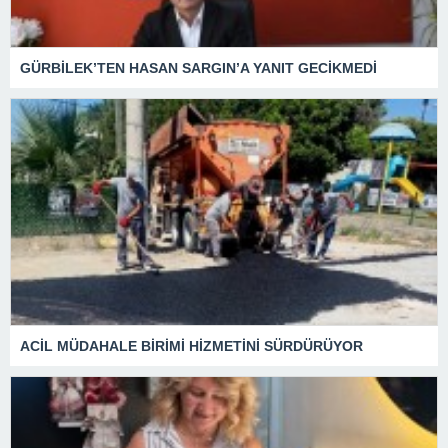
GÜRBİLEK’TEN HASAN SARGIN’A YANIT GECİKMEDİ
ACİL MÜDAHALE BİRİMİ HİZMETİNİ SÜRDÜRÜYOR