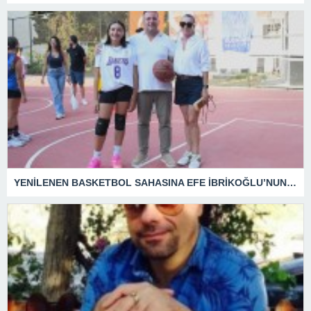
YENİLENEN BASKETBOL SAHASINA EFE İBRİKOĞLU’NUN ADI VERİLDİ