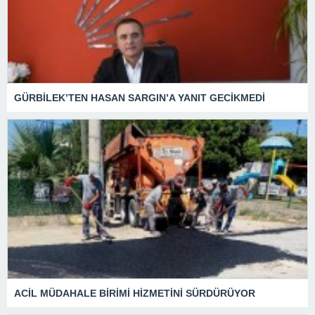
GÜRBİLEK’TEN HASAN SARGIN’A YANIT GECİKMEDİ
ACİL MÜDAHALE BİRİMİ HİZMETİNİ SÜRDÜRÜYOR