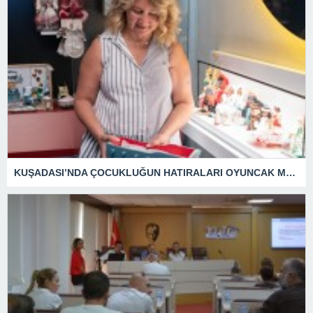
KUŞADASI’NDA ÇOCUKLUĞUN HATIRALARI OYUNCAK MÜZESİNDE HAYAT BULACAK