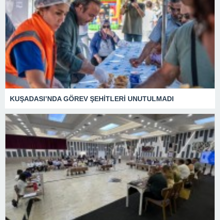
KUŞADASI’NDA GÖREV ŞEHİTLERİ UNUTULMADI