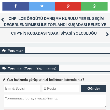
CHP İLÇE ÖRGÜTÜ DANIŞMA KURULU YEREL SEÇİM
DEĞERLENDİRMESİ İLE TOPLANDI KUŞADASI BELEDİYE
BAŞKANI ÖMER GÜNEL: “DÜŞMANIN EN BÜYÜK HİLESİ
CHP’NİN KUŞADASI’NDAKİ SİYASİ YOLCULUĞU
DOSTLUĞUDUR”
Yorumlar
Yorumlar (Yorum Yapılmamış)
Yazı hakkında görüşlerinizi belirtmek istermisiniz?