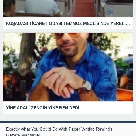
KUŞADASI TİCARET ODASI TEMMUZ MECLİSİNDE YEREL İŞLETMELERE ANLAMLI DESTEK
YİNE ADALI ZENGİN YİNE BEN DEDİ
Exactly what You Could Do With Paper Writing Rewinds
Gazete Manşetleri