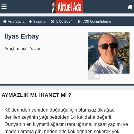
Ana Sayfa
Yazarlar
5.06.2024
730 Görüntüleme
İlyas Erbay
Araştırmacı , Yazar
AYMAZLIK MI, İHANET Mİ ?
Köklerinden yeniden doğduğu için ölümsüzlük ağacı
denilen zeytinin yağı petrolden 14 kat daha değerli.
Dünyanın en kıymetli ağacını rant uğruna; inşaat yapımı ve
maden arama gibi nedenlerle köklerinden sökerek yok