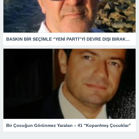
BASKIN BİR SEÇİMLE “YENİ PARTİ”Yİ DEVRE DIŞI BIRAKMAK İÇİN DÜĞMEYE Mİ BASILDI?
Bir Çocuğun Görünmez Yaraları – 41 “Koparılmış Çocuklar”