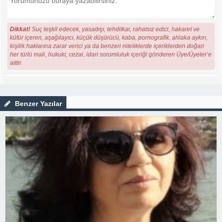
Dikkat!
Suç teşkil edecek, yasadışı, tehditkar, rahatsız edici, hakaret ve
küfür içeren, aşağılayıcı, küçük düşürücü, kaba, pornografik, ahlaka aykırı,
kişilik haklarına zarar verici ya da benzeri niteliklerde içeriklerden doğan
her türlü mali, hukuki, cezai, idari sorumluluk içeriği gönderen Üye/Üyeler’e
aittir.
Benzer Yazılar