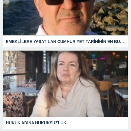
EMEKLİLERE YAŞATILAN CUMHURİYET TARİHİNİN EN BÜYÜK ZULMÜNÜN DERİN ANALİZİ !
HUKUK ADINA HUKUKSUZLUK