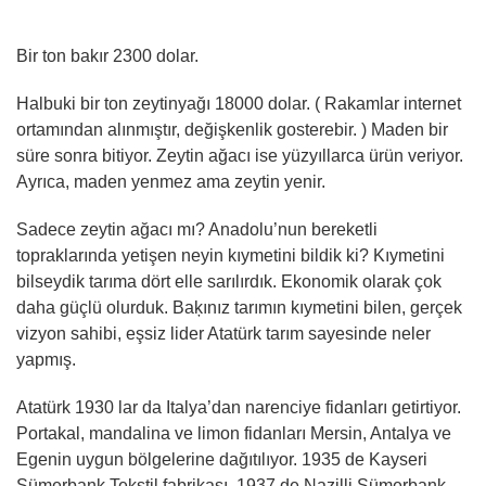
Bir ton bakır 2300 dolar.
Halbuki bir ton zeytinyağı 18000 dolar. ( Rakamlar internet
ortamından alınmıştır, değişkenlik gosterebir. ) Maden bir
süre sonra bitiyor. Zeytin ağacı ise yüzyıllarca ürün veriyor.
Ayrıca, maden yenmez ama zeytin yenir.
Sadece zeytin ağacı mı? Anadolu’nun bereketli
topraklarında yetişen neyin kıymetini bildik ki? Kıymetini
bilseydik tarıma dört elle sarılırdık. Ekonomik olarak çok
daha güçlü olurduk. Baķınız tarımın kıymetini bilen, gerçek
vizyon sahibi, eşsiz lider Atatürk tarım sayesinde neler
yapmış.
Atatürk 1930 lar da Italya’dan narenciye fidanları getirtiyor.
Portakal, mandalina ve limon fidanları Mersin, Antalya ve
Egenin uygun bölgelerine dağıtılıyor. 1935 de Kayseri
Sümerbank Tekstil fabrikası, 1937 de Nazilli Sümerbank