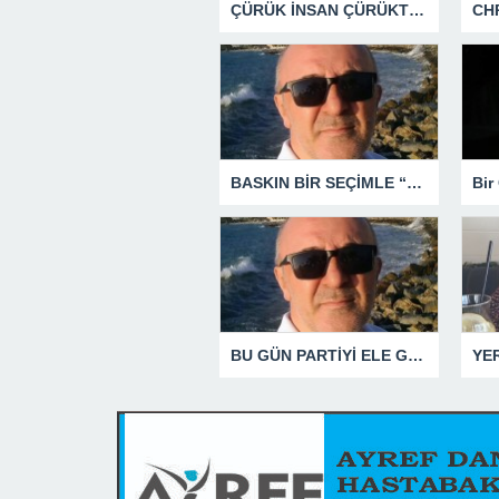
ÇÜRÜK İNSAN ÇÜRÜKTÜR
BASKIN BİR SEÇİMLE “YENİ PARTİ”Yİ DEVRE DIŞI BIRAKMAK İÇİN DÜĞMEYE Mİ BASILDI?
BU GÜN PARTİYİ ELE GEÇİRDİĞİNİ ZANNEDENLER YAKIN BİR GELECEKTE SİYASETİN ÇÖPLÜĞÜNDE YERİNİ ALACAKTIR
YE