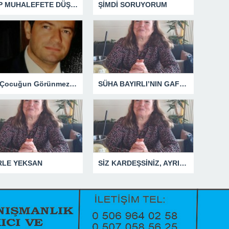
CHP MUHALEFETE DÜŞTÜ
ŞİMDİ SORUYORUM
Bir Çocuğun Görünmez Yaraları – 41 “Koparılmış Çocuklar”
SÜHA BAYIRLI’NIN GAFLARI
RLE YEKSAN
SİZ KARDEŞSİNİZ, AYRILMAYIN