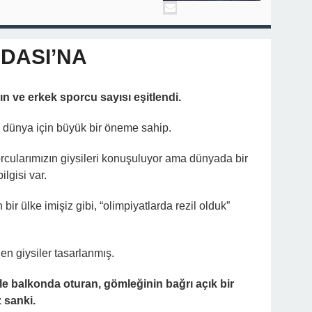
DASI’NA
dın ve erkek sporcu sayısı eşitlendi.
ı dünya için büyük bir öneme sahip.
ularımızın giysileri konuşuluyor ama dünyada bir
ilgisi var.
ir ülke imişiz gibi, “olimpiyatlarda rezil olduk”
en giysiler tasarlanmış.
kle balkonda oturan, gömleğinin bağrı açık bir
z sanki.