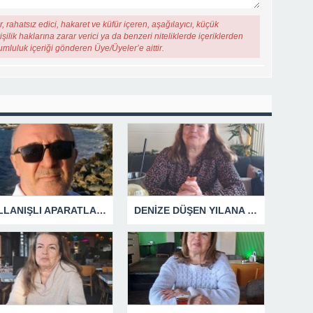
, rahatsız edici, hakaret ve küfür içeren, aşağılayıcı, küçük
şilik haklarına zarar verici ya da benzeri niteliklerde içeriklerden
rumluluk içeriği gönderen Üye/Üyeler’e aittir.
KULLANIŞLI APARATLARIN KAÇINILMAZ SONU !
DENİZE DÜŞEN YILANA SARILIR