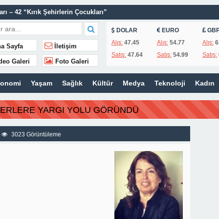
ı – 42 “Kırık Şehirlerin Çocukları”
AÇINILMAZ SONU !
DOLAR
EURO
GB
 AÇIKLAMALAR
Alış:
47.45
Alış:
54.77
Alış:
6
a Sayfa
İletişim
Satış:
47.64
Satış:
54.99
Satış:
ILIR
deo Galeri
Foto Galeri
IN’A YANIT GECİKMEDİ
konomi
Yaşam
Sağlık
Kültür
Medya
Teknoloji
Kadın
ZMETİNİ SÜRDÜRÜYOR
N HATIRALARI OYUNCAK MÜZESİNDE HAYAT BULACAK
BERLERE YARGI YOLU GÖRÜNDÜ
 TEMMUZ MECLİSİNDE YEREL İŞLETMELERE ANLAMLI DESTEK
3023 Görüntüleme
İSİ’NDEN ÖNEMLİ KARARLAR