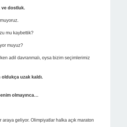
k ve dostluk.
şmuyoruz.
zu mu kaybettik?
kuyor muyuz?
rken adil davranmalı, oysa bizim seçimlerimiz
 oldukça uzak kaldı.
 benim olmayınca…
r araya geliyor. Olimpiyatlar halka açık maraton