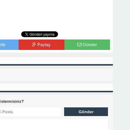
tle
Paylaş
Gönder
 istermisiniz?