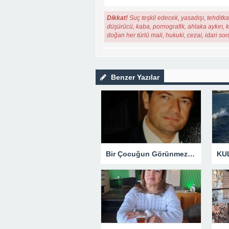
Dikkat!
Suç teşkil edecek, yasadışı, tehditkar
düşürücü, kaba, pornografik, ahlaka aykırı, ki
doğan her türlü mali, hukuki, cezai, idari so
Benzer Yazılar
Bir Çocuğun Görünmez Yaraları – 42 “Kırık Şehirlerin Çocukları”