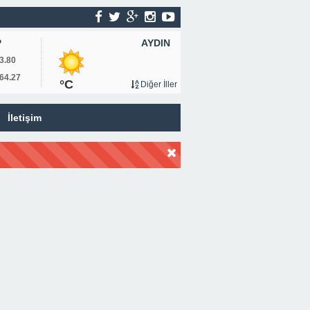
AYDIN
P
3.80
64.27
°C
Diğer İller
İletişim