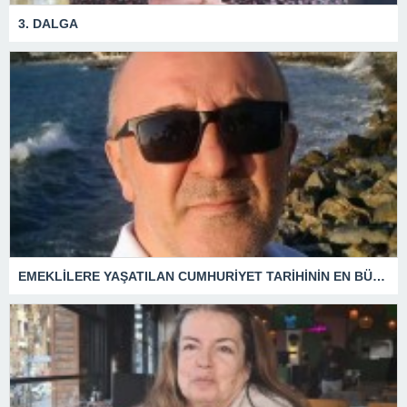
3. DALGA
EMEKLİLERE YAŞATILAN CUMHURİYET TARİHİNİN EN BÜYÜK ZULMÜNÜN DERİN ANALİZİ !