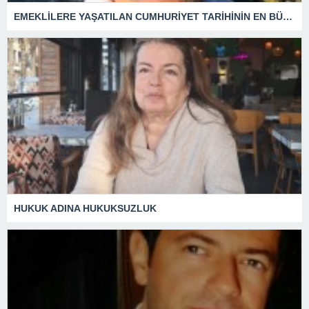
EMEKLİLERE YAŞATILAN CUMHURİYET TARİHİNİN EN BÜYÜK ZULMÜNÜN DERİN ANALİZİ !
HUKUK ADINA HUKUKSUZLUK