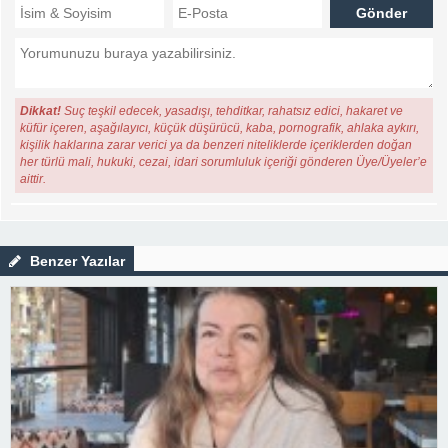
Dikkat!
Suç teşkil edecek, yasadışı, tehditkar, rahatsız edici, hakaret ve
küfür içeren, aşağılayıcı, küçük düşürücü, kaba, pornografik, ahlaka aykırı,
kişilik haklarına zarar verici ya da benzeri niteliklerde içeriklerden doğan
her türlü mali, hukuki, cezai, idari sorumluluk içeriği gönderen Üye/Üyeler’e
aittir.
Benzer Yazılar