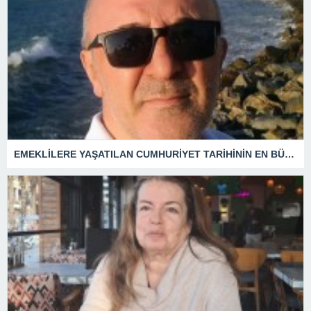
EMEKLİLERE YAŞATILAN CUMHURİYET TARİHİNİN EN BÜYÜK ZULMÜNÜN DERİN ANALİZİ !