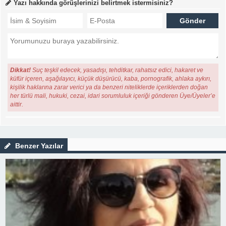
Yazı hakkında görüşlerinizi belirtmek istermisiniz?
Dikkat!
Suç teşkil edecek, yasadışı, tehditkar, rahatsız edici, hakaret ve
küfür içeren, aşağılayıcı, küçük düşürücü, kaba, pornografik, ahlaka aykırı,
kişilik haklarına zarar verici ya da benzeri niteliklerde içeriklerden doğan
her türlü mali, hukuki, cezai, idari sorumluluk içeriği gönderen Üye/Üyeler’e
aittir.
Benzer Yazılar