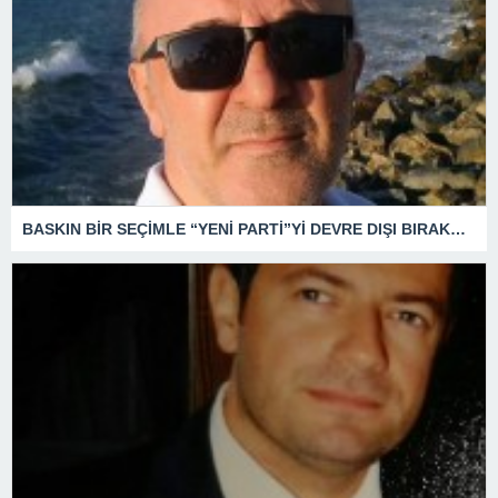
BASKIN BİR SEÇİMLE “YENİ PARTİ”Yİ DEVRE DIŞI BIRAKMAK İÇİN DÜĞMEYE Mİ BASILDI?