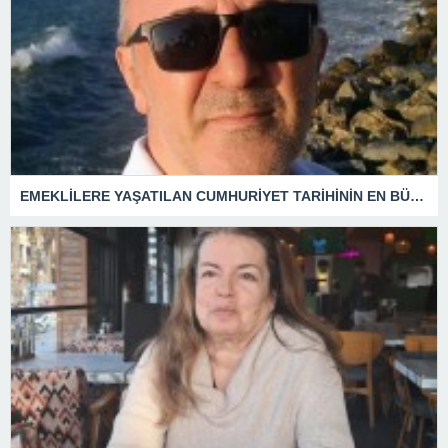
EMEKLİLERE YAŞATILAN CUMHURİYET TARİHİNİN EN BÜYÜK ZULMÜNÜN DERİN ANALİZİ !