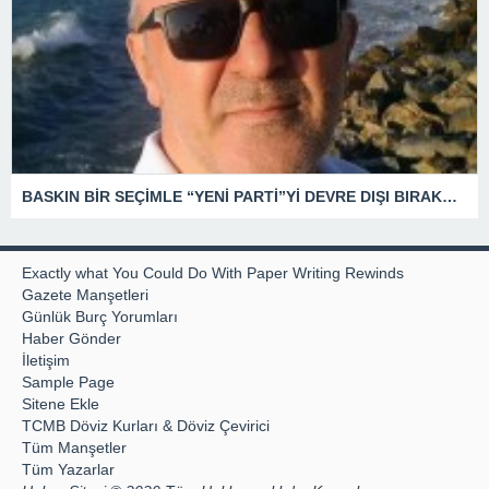
BASKIN BİR SEÇİMLE “YENİ PARTİ”Yİ DEVRE DIŞI BIRAKMAK İÇİN DÜĞMEYE Mİ BASILDI?
Exactly what You Could Do With Paper Writing Rewinds
Gazete Manşetleri
Günlük Burç Yorumları
Haber Gönder
İletişim
Sample Page
Sitene Ekle
TCMB Döviz Kurları & Döviz Çevirici
Tüm Manşetler
Tüm Yazarlar