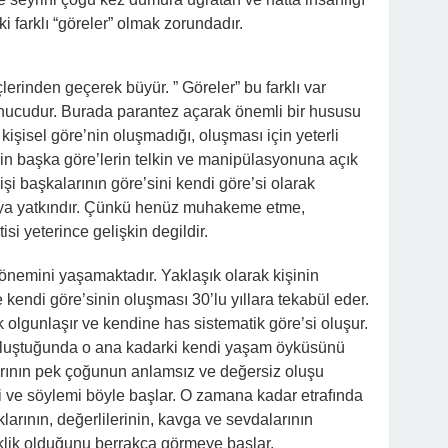
i farklı “göreler” olmak zorundadır.
erinden geçerek büyür. ” Göreler” bu farklı var
nucudur. Burada parantez açarak önemli bir hususu
kişisel göre’nin oluşmadığı, oluşması için yeterli
n başka göre’lerin telkin ve manipülasyonuna açık
i başkalarının göre’sini kendi göre’si olarak
a yatkındır. Çünkü henüz muhakeme etme,
 yeterince gelişkin degildir.
önemini yaşamaktadır. Yaklaşık olarak kişinin
kendi göre’sinin oluşması 30’lu yıllara tekabül eder.
ak olgunlaşır ve kendine has sistematik göre’si oluşur.
 oluştuğunda o ana kadarki kendi yaşam öyküsünü
rının pek çoğunun anlamsız ve değersiz oluşu
i ve söylemi böyle başlar. O zamana kadar etrafında
arının, değerlilerinin, kavga ve sevdalarının
eklik olduğunu berrakça görmeye başlar.