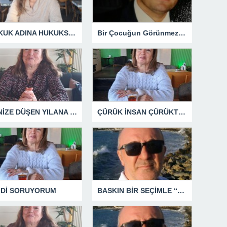
HUKUK ADINA HUKUKSUZLUK
Bir Çocuğun Görünmez Yaraları – 42 “Kırık Şehirlerin Çocukları”
DENİZE DÜŞEN YILANA SARILIR
ÇÜRÜK İNSAN ÇÜRÜKTÜR
MDİ SORUYORUM
BASKIN BİR SEÇİMLE “YENİ PARTİ”Yİ DEVRE DIŞI BIRAKMAK İÇİN DÜĞMEYE Mİ BASILDI?