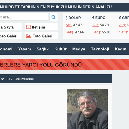
MHURİYET TARİHİNİN EN BÜYÜK ZULMÜNÜN DERİN ANALİZİ !
DOLAR
EURO
GB
İTLERİ UNUTULMADI
Alış:
47.47
Alış:
54.79
Alış:
6
a Sayfa
İletişim
Satış:
47.66
Satış:
55.01
Satış:
K
deo Galeri
Foto Galeri
İSİ’NDEN ÖNEMLİ KARARLAR
konomi
Yaşam
Sağlık
Kültür
Medya
Teknoloji
Kadın
ı – 42 “Kırık Şehirlerin Çocukları”
AÇINILMAZ SONU !
BERLERE YARGI YOLU GÖRÜNDÜ
 AÇIKLAMALAR
ILIR
812 Görüntüleme