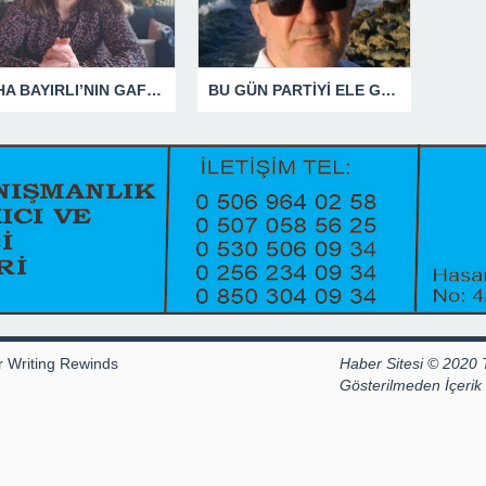
SÜHA BAYIRLI’NIN GAFLARI
BU GÜN PARTİYİ ELE GEÇİRDİĞİNİ ZANNEDENLER YAKIN BİR GELECEKTE SİYASETİN ÇÖPLÜĞÜNDE YERİNİ ALACAKTIR
r Writing Rewinds
Haber Sitesi © 2020 
Gösterilmeden İçeri