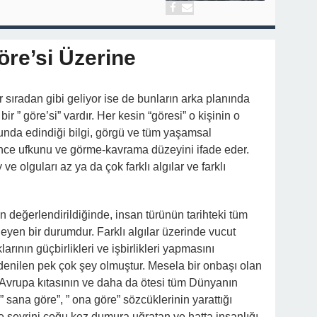
öre’si Üzerine
 sıradan gibi geliyor ise de bunların arka planında
r ” göre’si” vardır. Her kesin “göresi” o kişinin o
nda edindiği bilgi, görgü ve tüm yaşamsal
şünce ufkunu ve görme-kavrama düzeyini ifade eder.
ve olguları az ya da çok farklı algılar ve farklı
 değerlendirildiğinde, insan türünün tarihteki tüm
leyen bir durumdur. Farklı algılar üzerinde vucut
larının güçbirlikleri ve işbirlikleri yapmasını
‘ denilen pek çok şey olmuştur. Mesela bir onbaşı olan
 Avrupa kıtasının ve daha da ötesi tüm Dünyanın
 sana göre”, ” ona göre” sözcüklerinin yarattığı
ve seyrini çoğu kez dumura uğratan ve hatta insanlığı