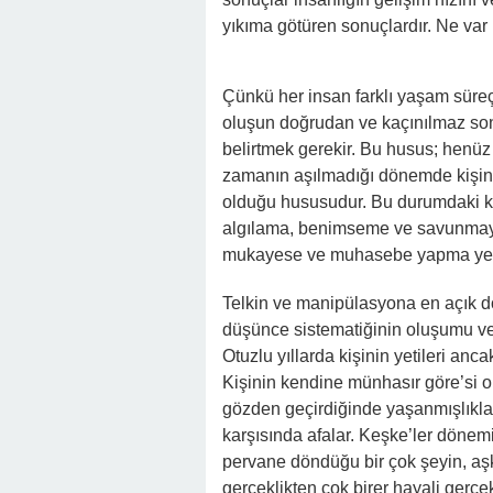
yıkıma götüren sonuçlardır. Ne var k
Çünkü her insan farklı yaşam süreçl
oluşun doğrudan ve kaçınılmaz so
belirtmek gerekir. Bu husus; henüz 
zamanın aşılmadığı dönemde kişini
olduğu hususudur. Bu durumdaki kiş
algılama, benimseme ve savunmay
mukayese ve muhasebe yapma yetisi
Telkin ve manipülasyona en açık d
düşünce sistematiğinin oluşumu ve 
Otuzlu yıllarda kişinin yetileri anc
Kişinin kendine münhasır göre’si
gözden geçirdiğinde yaşanmışlıkla
karşısında afalar. Keşke’ler dönem
pervane döndüğu bir çok şeyin, aşkl
gerçeklikten çok birer hayali gerç