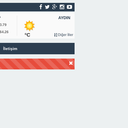
AYDIN
P
3.79
64.26
°C
Diğer İller
İletişim