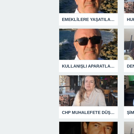
EMEKLİLERE YAŞATILAN CUMHURİYET TARİHİNİN EN BÜYÜK ZULMÜNÜN DERİN ANALİZİ !
KULLANIŞLI APARATLARIN KAÇINILMAZ SONU !
CHP MUHALEFETE DÜŞTÜ
Şİ