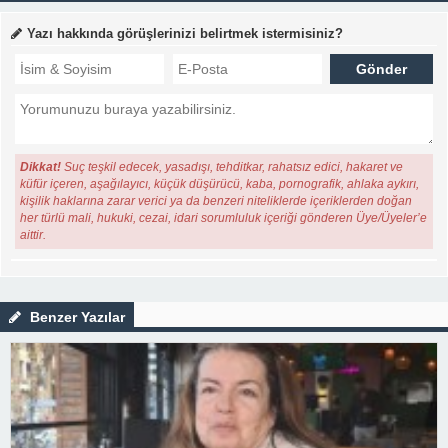
Yazı hakkında görüşlerinizi belirtmek istermisiniz?
Dikkat!
Suç teşkil edecek, yasadışı, tehditkar, rahatsız edici, hakaret ve
küfür içeren, aşağılayıcı, küçük düşürücü, kaba, pornografik, ahlaka aykırı,
kişilik haklarına zarar verici ya da benzeri niteliklerde içeriklerden doğan
her türlü mali, hukuki, cezai, idari sorumluluk içeriği gönderen Üye/Üyeler’e
aittir.
Benzer Yazılar