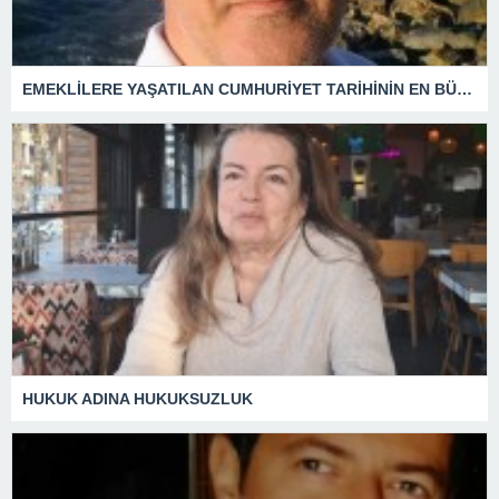
EMEKLİLERE YAŞATILAN CUMHURİYET TARİHİNİN EN BÜYÜK ZULMÜNÜN DERİN ANALİZİ !
HUKUK ADINA HUKUKSUZLUK