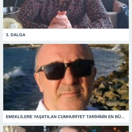
3. DALGA
EMEKLİLERE YAŞATILAN CUMHURİYET TARİHİNİN EN BÜYÜK ZULMÜNÜN DERİN ANALİZİ !