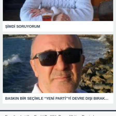
ŞİMDİ SORUYORUM
BASKIN BİR SEÇİMLE “YENİ PARTİ”Yİ DEVRE DIŞI BIRAKMAK İÇİN DÜĞMEYE Mİ BASILDI?