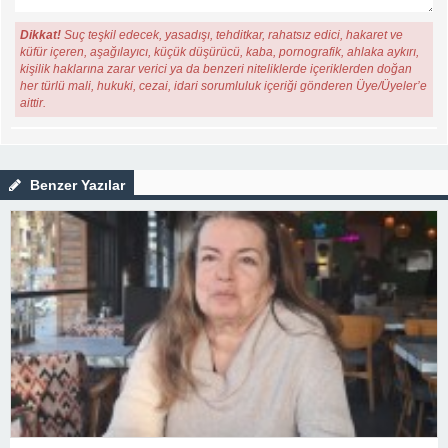
Dikkat!
Suç teşkil edecek, yasadışı, tehditkar, rahatsız edici, hakaret ve
küfür içeren, aşağılayıcı, küçük düşürücü, kaba, pornografik, ahlaka aykırı,
kişilik haklarına zarar verici ya da benzeri niteliklerde içeriklerden doğan
her türlü mali, hukuki, cezai, idari sorumluluk içeriği gönderen Üye/Üyeler’e
aittir.
Benzer Yazılar