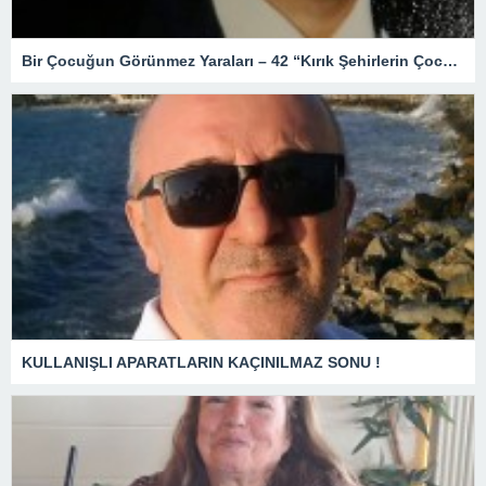
Bir Çocuğun Görünmez Yaraları – 42 “Kırık Şehirlerin Çocukları”
KULLANIŞLI APARATLARIN KAÇINILMAZ SONU !