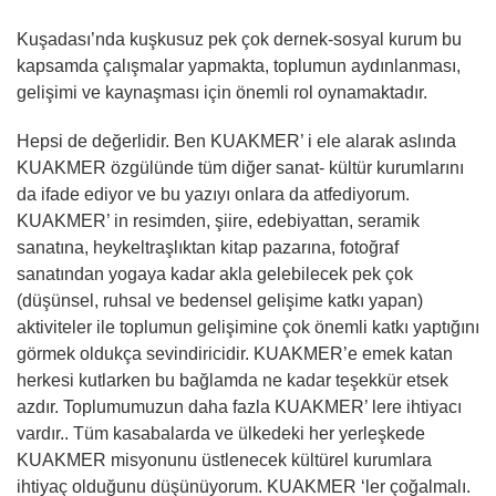
Kuşadası’nda kuşkusuz pek çok dernek-sosyal kurum bu
kapsamda çalışmalar yapmakta, toplumun aydınlanması,
gelişimi ve kaynaşması için önemli rol oynamaktadır.
Hepsi de değerlidir. Ben KUAKMER’ i ele alarak aslında
KUAKMER özgülünde tüm diğer sanat- kültür kurumlarını
da ifade ediyor ve bu yazıyı onlara da atfediyorum.
KUAKMER’ in resimden, şiire, edebiyattan, seramik
sanatına, heykeltraşlıktan kitap pazarına, fotoğraf
sanatından yogaya kadar akla gelebilecek pek çok
(düşünsel, ruhsal ve bedensel gelişime katkı yapan)
aktiviteler ile toplumun gelişimine çok önemli katkı yaptığını
görmek oldukça sevindiricidir. KUAKMER’e emek katan
herkesi kutlarken bu bağlamda ne kadar teşekkür etsek
azdır. Toplumumuzun daha fazla KUAKMER’ lere ihtiyacı
vardır.. Tüm kasabalarda ve ülkedeki her yerleşkede
KUAKMER misyonunu üstlenecek kültürel kurumlara
ihtiyaç olduğunu düşünüyorum. KUAKMER ‘ler çoğalmalı.