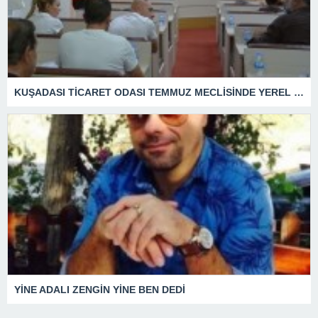
KUŞADASI TİCARET ODASI TEMMUZ MECLİSİNDE YEREL İŞLETMELERE ANLAMLI DESTEK
YİNE ADALI ZENGİN YİNE BEN DEDİ