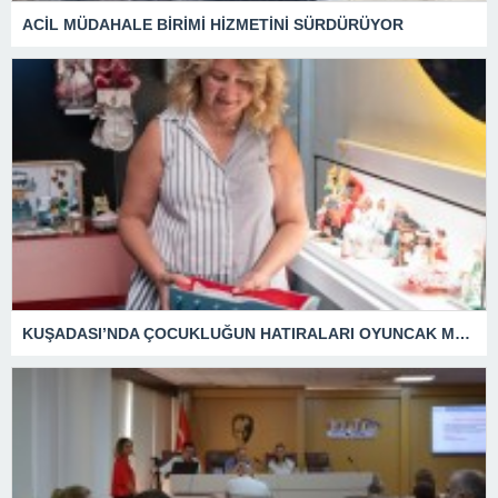
ACİL MÜDAHALE BİRİMİ HİZMETİNİ SÜRDÜRÜYOR
KUŞADASI’NDA ÇOCUKLUĞUN HATIRALARI OYUNCAK MÜZESİNDE HAYAT BULACAK