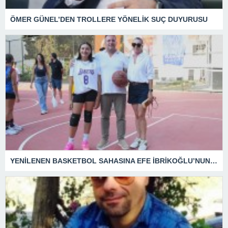
ÖMER GÜNEL’DEN TROLLERE YÖNELİK SUÇ DUYURUSU
YENİLENEN BASKETBOL SAHASINA EFE İBRİKOĞLU’NUN ADI VERİLDİ