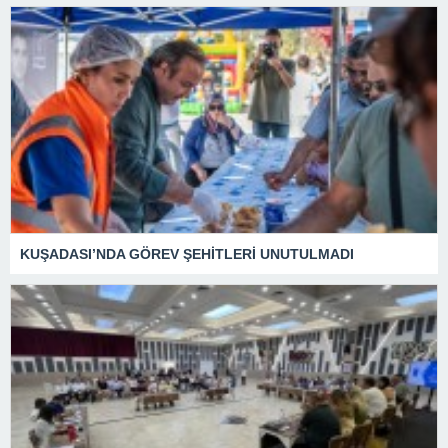
KUŞADASI’NDA GÖREV ŞEHİTLERİ UNUTULMADI