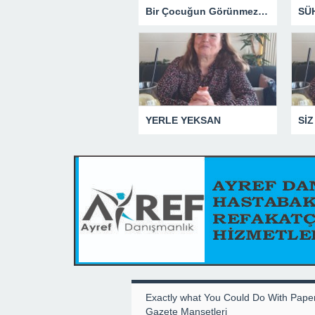
Bir Çocuğun Görünmez Yaraları – 41 “Koparılmış Çocuklar”
YERLE YEKSAN
Exactly what You Could Do With Pape
Gazete Manşetleri