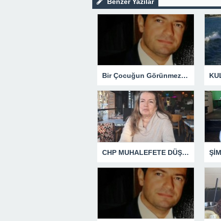
Benzer Yazılar
Bir Çocuğun Görünmez Yaraları – 42 “Kırık Şehirlerin Çocukları”
CHP MUHALEFETE DÜŞTÜ
Şİ