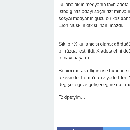
Bu ana akım medyanın tavrı adeta “
istediğimiz adayı seçtiririz” minv
sosyal medyanın gücü bir kez daha 
Elon Musk’ın etkisi inanılmazdı.
Sıkı bir X kullanıcısı olarak gördü
bir rüzgar estirildi. X adeta elini d
olmayı başardı.
Benim merak ettiğim ise bundan son
ülkesinde Trump’dan ziyade Elon M
değişeceği ve gelişeceğine dair me
Takipteyim…