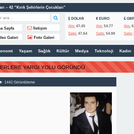
ı – 42 “Kırık Şehirlerin Çocukları”
AÇINILMAZ SONU !
DOLAR
EURO
GB
 AÇIKLAMALAR
Alış:
47.45
Alış:
54.77
Alış:
6
a Sayfa
İletişim
Satış:
47.64
Satış:
54.99
Satış:
ILIR
deo Galeri
Foto Galeri
IN’A YANIT GECİKMEDİ
konomi
Yaşam
Sağlık
Kültür
Medya
Teknoloji
Kadın
ZMETİNİ SÜRDÜRÜYOR
N HATIRALARI OYUNCAK MÜZESİNDE HAYAT BULACAK
BERLERE YARGI YOLU GÖRÜNDÜ
 TEMMUZ MECLİSİNDE YEREL İŞLETMELERE ANLAMLI DESTEK
1442 Görüntüleme
İSİ’NDEN ÖNEMLİ KARARLAR