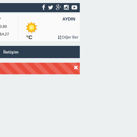
AYDIN
P
3.80
64.27
°C
Diğer İller
İletişim