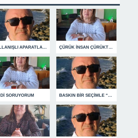
KULLANIŞLI APARATLARIN KAÇINILMAZ SONU !
ÇÜRÜK İNSAN ÇÜRÜKTÜR
MDİ SORUYORUM
BASKIN BİR SEÇİMLE “YENİ PARTİ”Yİ DEVRE DIŞI BIRAKMAK İÇİN DÜĞMEYE Mİ BASILDI?