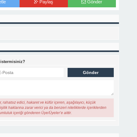
tle
Paylaş
Gönder
 istermisiniz?
, rahatsız edici, hakaret ve küfür içeren, aşağılayıcı, küçük
şilik haklarına zarar verici ya da benzeri niteliklerde içeriklerden
rumluluk içeriği gönderen Üye/Üyeler’e aittir.