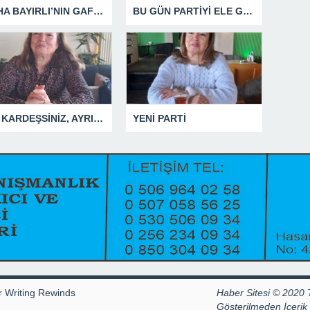
SÜHA BAYIRLI’NIN GAFLARI
BU GÜN PARTİYİ ELE GEÇİRDİĞİNİ ZANNEDENLER YAKIN BİR GELECEKTE SİYASETİN ÇÖPLÜĞÜNDE YERİNİ ALACAKTIR
SİZ KARDEŞSİNİZ, AYRILMAYIN
YENİ PARTİ
r Writing Rewinds
Haber Sitesi © 2020 
Gösterilmeden İçeri