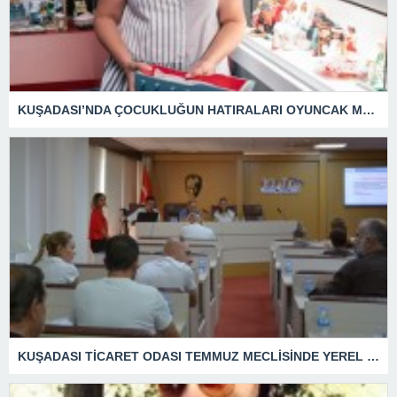
KUŞADASI’NDA ÇOCUKLUĞUN HATIRALARI OYUNCAK MÜZESİNDE HAYAT BULACAK
KUŞADASI TİCARET ODASI TEMMUZ MECLİSİNDE YEREL İŞLETMELERE ANLAMLI DESTEK