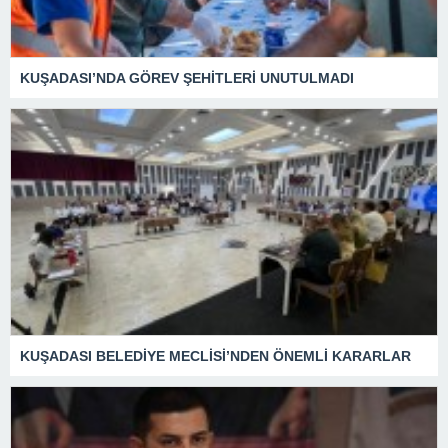
KUŞADASI’NDA GÖREV ŞEHİTLERİ UNUTULMADI
KUŞADASI BELEDİYE MECLİSİ’NDEN ÖNEMLİ KARARLAR