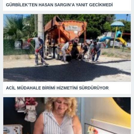
GÜRBİLEK’TEN HASAN SARGIN’A YANIT GECİKMEDİ
ACİL MÜDAHALE BİRİMİ HİZMETİNİ SÜRDÜRÜYOR