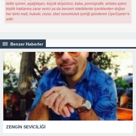
küfür içeren, aşağılayıcı, küçük düşürücü, kaba, pornografik, ahlaka aykırı,
kişilik haklarına zarar verici ya da benzeri niteliklerde içeriklerden doğan
her türlü mali, hukuki, cezai, idari sorumluluk içeriği gönderen Üye/Üyeler’e
aittir.
Benzer Haberler
ZENGİN SEVİCİLİĞİ