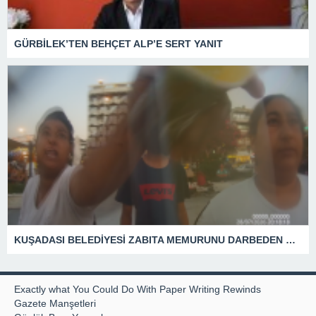
GÜRBİLEK’TEN BEHÇET ALP’E SERT YANIT
KUŞADASI BELEDİYESİ ZABITA MEMURUNU DARBEDEN DİLENCİ 2 KADIN TUTUKLANDI
Exactly what You Could Do With Paper Writing Rewinds
Gazete Manşetleri