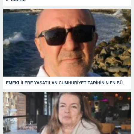
EMEKLİLERE YAŞATILAN CUMHURİYET TARİHİNİN EN BÜYÜK ZULMÜNÜN DERİN ANALİZİ !