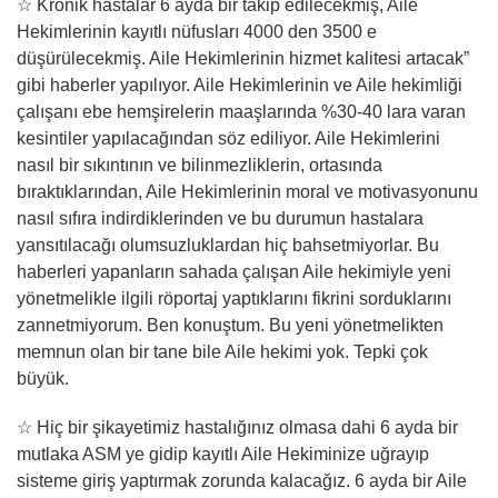
☆ Kronik hastalar 6 ayda bir takip edilecekmiş, Aile
Hekimlerinin kayıtlı nüfusları 4000 den 3500 e
düşürülecekmiş. Aile Hekimlerinin hizmet kalitesi artacak”
gibi haberler yapılıyor. Aile Hekimlerinin ve Aile hekimliği
çalışanı ebe hemşirelerin maaşlarında %30-40 lara varan
kesintiler yapılacağından söz ediliyor. Aile Hekimlerini
nasıl bir sıkıntının ve bilinmezliklerin, ortasında
bıraktıklarından, Aile Hekimlerinin moral ve motivasyonunu
nasıl sıfıra indirdiklerinden ve bu durumun hastalara
yansıtılacağı olumsuzluklardan hiç bahsetmiyorlar. Bu
haberleri yapanların sahada çalışan Aile hekimiyle yeni
yönetmelikle ilgili röportaj yaptıklarını fikrini sorduklarını
zannetmiyorum. Ben konuştum. Bu yeni yönetmelikten
memnun olan bir tane bile Aile hekimi yok. Tepki çok
büyük.
☆ Hiç bir şikayetimiz hastalığınız olmasa dahi 6 ayda bir
mutlaka ASM ye gidip kayıtlı Aile Hekiminize uğrayıp
sisteme giriş yaptırmak zorunda kalacağız. 6 ayda bir Aile