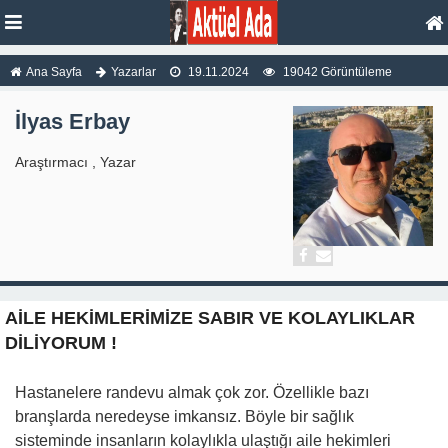
Ana Sayfa
Yazarlar
19.11.2024
19042 Görüntüleme
İlyas Erbay
Araştırmacı , Yazar
AİLE HEKİMLERİMİZE SABIR VE KOLAYLIKLAR
DİLİYORUM !
Hastanelere randevu almak çok zor. Özellikle bazı
branşlarda neredeyse imkansız. Böyle bir sağlık
sisteminde insanların kolaylıkla ulaştığı aile hekimleri