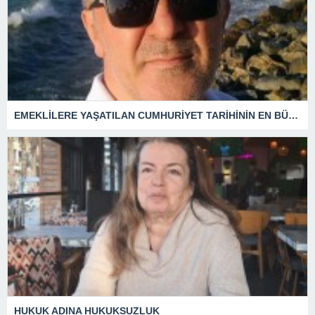
EMEKLİLERE YAŞATILAN CUMHURİYET TARİHİNİN EN BÜYÜK ZULMÜNÜN DERİN ANALİZİ !
HUKUK ADINA HUKUKSUZLUK