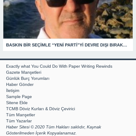
BASKIN BİR SEÇİMLE “YENİ PARTİ”Yİ DEVRE DIŞI BIRAKMAK İÇİN DÜĞMEYE Mİ BASILDI?
Exactly what You Could Do With Paper Writing Rewinds
Gazete Manşetleri
Günlük Burç Yorumları
Haber Gönder
İletişim
Sample Page
Sitene Ekle
TCMB Döviz Kurları & Döviz Çevirici
Tüm Manşetler
Tüm Yazarlar
Haber Sitesi © 2020 Tüm Hakları saklıdır, Kaynak
Gösterilmeden İçerik Kopyalanamaz.