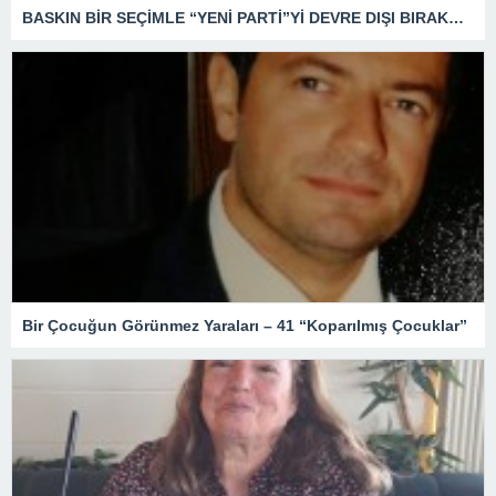
BASKIN BİR SEÇİMLE “YENİ PARTİ”Yİ DEVRE DIŞI BIRAKMAK İÇİN DÜĞMEYE Mİ BASILDI?
Bir Çocuğun Görünmez Yaraları – 41 “Koparılmış Çocuklar”