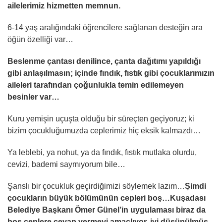
ailelerimiz hizmetten memnun.
6-14 yaş aralığındaki öğrencilere sağlanan desteğin ara
öğün özelliği var…
Beslenme çantası denilince, çanta dağıtımı yapıldığı
gibi anlaşılmasın; içinde fındık, fıstık gibi çocuklarımızın
aileleri tarafından çoğunlukla temin edilemeyen
besinler var…
Kuru yemişin uçuşta olduğu bir süreçten geçiyoruz; ki
bizim çocukluğumuzda ceplerimiz hiç eksik kalmazdı…
Ya leblebi, ya nohut, ya da fındık, fıstık mutlaka olurdu,
cevizi, bademi saymıyorum bile…
Şanslı bir çocukluk geçirdiğimizi söylemek lazım…
Şimdi
çocukların büyük bölümünün cepleri boş…Kuşadası
Belediye Başkanı Ömer Günel’in uygulaması biraz da
boş ceplere cevap vermeyi amaçlıyor, iyi düşünülmüş