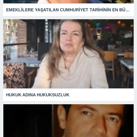
EMEKLİLERE YAŞATILAN CUMHURİYET TARİHİNİN EN BÜYÜK ZULMÜNÜN DERİN ANALİZİ !
HUKUK ADINA HUKUKSUZLUK