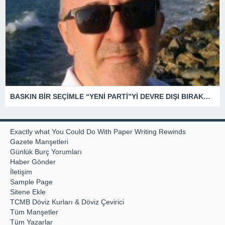
BASKIN BİR SEÇİMLE “YENİ PARTİ”Yİ DEVRE DIŞI BIRAKMAK İÇİN DÜĞMEYE Mİ BASILDI?
Exactly what You Could Do With Paper Writing Rewinds
Gazete Manşetleri
Günlük Burç Yorumları
Haber Gönder
İletişim
Sample Page
Sitene Ekle
TCMB Döviz Kurları & Döviz Çevirici
Tüm Manşetler
Tüm Yazarlar