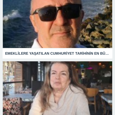
EMEKLİLERE YAŞATILAN CUMHURİYET TARİHİNİN EN BÜYÜK ZULMÜNÜN DERİN ANALİZİ !