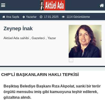
Ana Sayfa
Yazarlar
17.01.2025
1114 Görüntüleme
Zeynep İnak
Aktüel Ada sahibi , Gazeteci , Yazar
CHP’Lİ BAŞKANLARIN HAKLI TEPKİSİ
Beşiktaş Belediye Başkanı Rıza Akpolat, sanki bir terör
örgütü mensubu imiş gibi kamuoyuna teşhir edilerek,
gözaltına alındı.