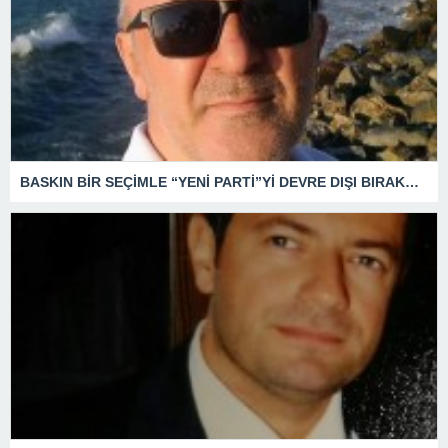
BASKIN BİR SEÇİMLE “YENİ PARTİ”Yİ DEVRE DIŞI BIRAKMAK İÇİN DÜĞMEYE Mİ BASILDI?