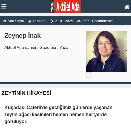
Ana Sayfa
Yazarlar
21.01.2025
2771 Görüntüleme
Zeynep İnak
Aktüel Ada sahibi , Gazeteci , Yazar
ZEYTİNİN HİKAYESİ
Kuşadası Caferli’de geçtiğimiz günlerde yaşanan
zeytin ağacı kesimleri hemen hemen her yerde
görülüyor.