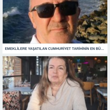
EMEKLİLERE YAŞATILAN CUMHURİYET TARİHİNİN EN BÜYÜK ZULMÜNÜN DERİN ANALİZİ !