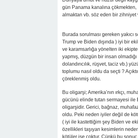
gün Panama kanalına çökmekten, K
almaktan vb. söz eden bir zihniyet 
Burada sorulması gereken yakıcı s
Trump ve Biden dışında ) iyi bir e
ve karamsarlığa yönelten iki ekipte
yapmış, düzgün bir insan olmadığı p
dolandırıcılık, rüşvet, taciz vb.) 
toplumu nasıl oldu da seçti ? Açıkt
çöreklenmiş oldu.
Bu oligarşi; Amerika’nın ırkçı, muha
gücünü elinde tutan sermayesi ile 
oligarşidir. Gerici, bağnaz, muhafaz
oldu. Peki neden iyiler değil de kö
( iyi ile kastettiğim şey Biden ve e
özellikleri taşıyan kesimlerin ned
kötüler ise çoktur. Çünkü bu sonu