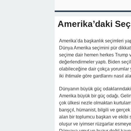
Amerika’daki Seç
Amerika’da başkanlık seçimleri yap
Dünya Amerika seçimini pür dikkat 
seçime dair hemen herkes Trump ve 
değerlendirmeler yaptı. Biden seçili
olabileceğine dair çokça yorumlar 
iki ihtimale göre gardlarını nasıl al
Dünyanın büyük güç odaklarındaki 
Amerika büyük bir güç odağı. Gel
çok ülkesi nezle olmaktan kurtulam
barışçıl, hümanist, bilgili ve gerçe
alan bir toplumcu başkan ve ekibi 
oluşur ve iyimser rüzgarlar esmeye
Dünyaya umut ve huzur değil kaygı