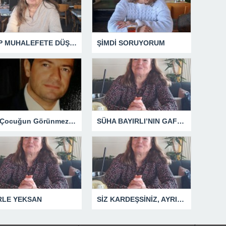
CHP MUHALEFETE DÜŞTÜ
ŞİMDİ SORUYORUM
Bir Çocuğun Görünmez Yaraları – 41 “Koparılmış Çocuklar”
SÜHA BAYIRLI’NIN GAFLARI
RLE YEKSAN
SİZ KARDEŞSİNİZ, AYRILMAYIN