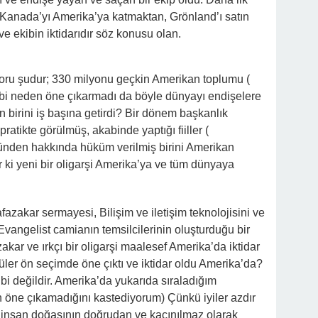
anada’yı Amerika’ya katmaktan, Grönland’ı satın
ve ekibin iktidarıdır söz konusu olan.
oru şudur; 330 milyonu geçkin Amerikan toplumu (
kibi neden öne çıkarmadı da böyle dünyayı endişelere
n birini iş başına getirdi? Bir dönem başkanlık
ratikte görülmüş, akabinde yaptığı fiiller (
yüzünden hakkında hüküm verilmiş birini Amerikan
ır ki yeni bir oligarşi Amerika’ya ve tüm dünyaya
fazakar sermayesi, Bilişim ve iletişim teknolojisini ve
Evangelist camianın temsilcilerinin oluşturduğu bir
akar ve ırkçı bir oligarşi maalesef Amerika’da iktidar
tüler ön seçimde öne çıktı ve iktidar oldu Amerika’da?
kibi değildir. Amerika’da yukarıda sıraladığım
en öne çıkamadığını kastediyorum) Çünkü iyiler azdır
ç insan doğasının doğrudan ve kaçınılmaz olarak