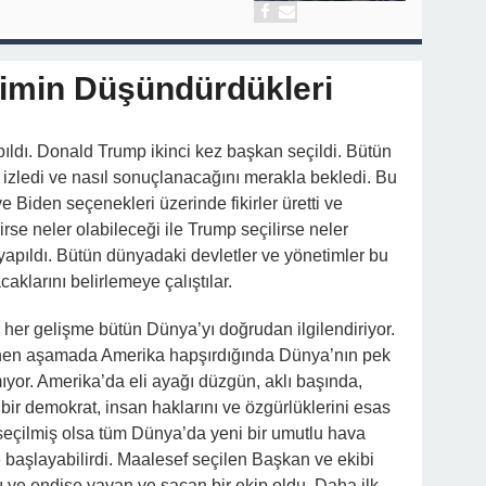
imin Düşündürdükleri
ıldı. Donald Trump ikinci kez başkan seçildi. Bütün
izledi ve nasıl sonuçlanacağını merakla bekledi. Bu
Biden seçenekleri üzerinde fikirler üretti ve
rse neler olabileceği ile Trump seçilirse neler
yapıldı. Bütün dünyadaki devletler ve yönetimler bu
acaklarını belirlemeye çalıştılar.
her gelişme bütün Dünya’yı doğrudan ilgilendiriyor.
inen aşamada Amerika hapşırdığında Dünya’nın pek
ıyor. Amerika’da eli ayağı düzgün, aklı başında,
k bir demokrat, insan haklarını ve özgürlüklerini esas
seçilmiş olsa tüm Dünya’da yeni bir umutlu hava
 başlayabilirdi. Maalesef seçilen Başkan ve ekibi
 ve endişe yayan ve saçan bir ekip oldu. Daha ilk