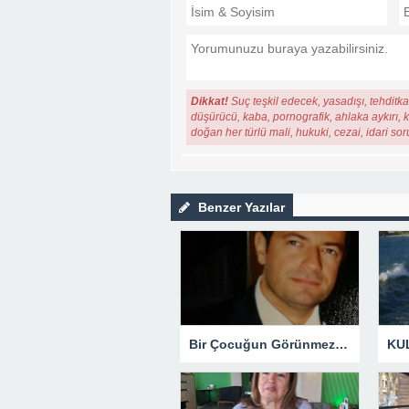
Dikkat!
Suç teşkil edecek, yasadışı, tehditkar
düşürücü, kaba, pornografik, ahlaka aykırı, ki
doğan her türlü mali, hukuki, cezai, idari so
Benzer Yazılar
Bir Çocuğun Görünmez Yaraları – 42 “Kırık Şehirlerin Çocukları”