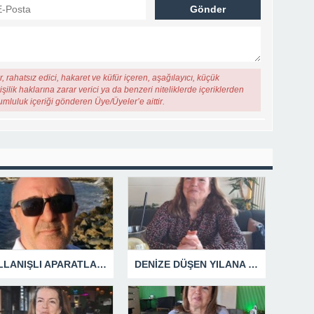
, rahatsız edici, hakaret ve küfür içeren, aşağılayıcı, küçük
şilik haklarına zarar verici ya da benzeri niteliklerde içeriklerden
rumluluk içeriği gönderen Üye/Üyeler’e aittir.
KULLANIŞLI APARATLARIN KAÇINILMAZ SONU !
DENİZE DÜŞEN YILANA SARILIR