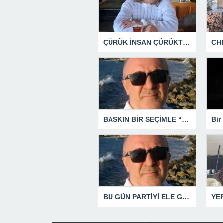
ÇÜRÜK İNSAN ÇÜRÜKTÜR
BASKIN BİR SEÇİMLE “YENİ PARTİ”Yİ DEVRE DIŞI BIRAKMAK İÇİN DÜĞMEYE Mİ BASILDI?
BU GÜN PARTİYİ ELE GEÇİRDİĞİNİ ZANNEDENLER YAKIN BİR GELECEKTE SİYASETİN ÇÖPLÜĞÜNDE YERİNİ ALACAKTIR
YE