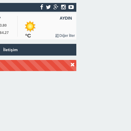
AYDIN
P
3.80
64.27
°C
Diğer İller
İletişim